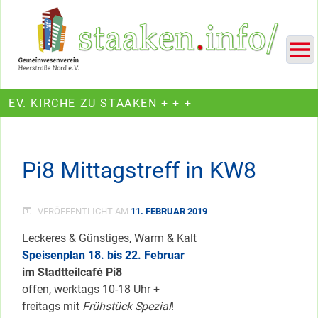
Skip
Ein Projekt des Gemeinwesenvereins Heerstraße Nord
to
content
EV. KIRCHE ZU STAAKEN + + +
Pi8 Mittagstreff in KW8
VERÖFFENTLICHT AM
11. FEBRUAR 2019
Leckeres & Günstiges, Warm & Kalt
Speisenplan 18. bis 22. Februar
im Stadtteilcafé Pi8
offen, werktags 10-18 Uhr +
freitags mit
Frühstück Spezial
!