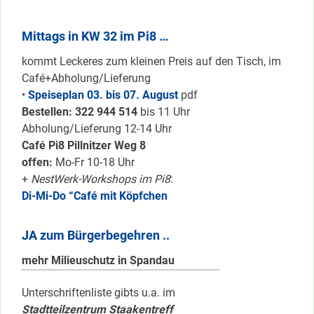
Mittags in KW 32 im Pi8 …
kommt Leckeres zum kleinen Preis auf den Tisch, im
Café+Abholung/Lieferung
•
Speiseplan 03. bis 07. August
pdf
Bestellen: 322 94
4 514
bis 11 Uhr
Abholung/Lieferung 12-14 Uhr
Café Pi8 Pillnitzer Weg 8
offen:
Mo-Fr 10-18 Uhr
+
NestWerk-Workshops im Pi8
:
Di-Mi-Do “Café mit Köpfchen
JA zum Bürgerbegehren ..
mehr Milieuschutz in Spandau
Unterschriftenliste gibts u.a. im
Stadtteilzentrum Staakentreff