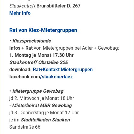
Staakentreff
Brunsbütteler D. 267
Mehr Info
Rat von Kiez-Mietergruppen
• Kiezsprechstunde
Infos + Rat
von Mietergruppen bei Adler + Gewobag:
1. Montag je Monat 17.30 Uhr
Staakentreff Obstallee 22E
download:
Rat+Kontakt Mietergruppen
facebook
.
com
/staakenerkiez
•
Mietergruppe Gewobag
jd 2. Mittwoch je Monat 18 Uhr
•
Mieterbeirat MBR Gewobag
jd 3. Donnerstag je Monat 17 Uhr
je im
Stadtteilladen Staaken
Sandstraße 66