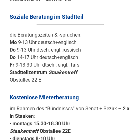
Soziale Beratung im Stadtteil
die Beratungszeiten & -sprachen:
Mo
9-13 Uhr deutsch+englisch
Do
9-13 Uhr dtsch, engl.,russisch
Do
14-17 Uhr deutsch+englisch
Fr
9-13.30 Uhr dtsch., engl., farsi
Stadtteilzentrum
Staakentreff
Obstallee 22 E
Kostenlose Mieterberatung
im Rahmen des “Bündnisses” von Senat + Bezirk –
2 x
in Staaken
:
•
montags 15.30-18.30 Uhr
Staakentreff
Obstallee 22E
•
dienstags 8-10 Uhr