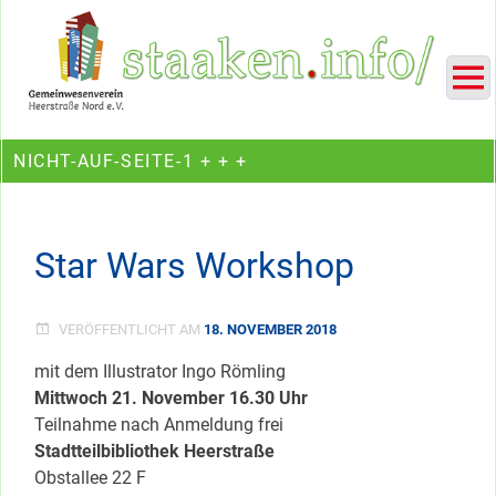
Skip
Ein Projekt des Gemeinwesenvereins Heerstraße Nord
to
content
NICHT-AUF-SEITE-1 + + +
Star Wars Workshop
VERÖFFENTLICHT AM
18. NOVEMBER 2018
mit dem Illustrator Ingo Römling
Mittwoch 21. November 16.30 Uhr
Teilnahme nach Anmeldung frei
Stadtteilbibliothek Heerstraße
Obstallee 22 F