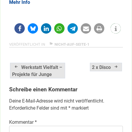
Mehr Info
VERÖFFENTLICHT IN
NICHT-AUF-SEITE-1
Beitragsnavigation
Werkstatt Vielfalt –
2 x Disco
Projekte für Junge
Schreibe einen Kommentar
Deine E-Mail-Adresse wird nicht veröffentlicht.
Erforderliche Felder sind mit
*
markiert
Kommentar
*