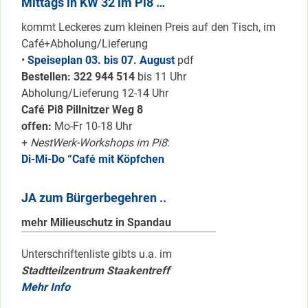
Mittags in KW 32 im Pi8 …
kommt Leckeres zum kleinen Preis auf den Tisch, im
Café+Abholung/Lieferung
•
Speiseplan 03. bis 07. August
pdf
Bestellen: 322 94
4 514
bis 11 Uhr
Abholung/Lieferung 12-14 Uhr
Café Pi8 Pillnitzer Weg 8
offen:
Mo-Fr 10-18 Uhr
+
NestWerk-Workshops im Pi8
:
Di-Mi-Do “Café mit Köpfchen
JA zum Bürgerbegehren ..
mehr Milieuschutz in Spandau
Unterschriftenliste gibts u.a. im
Stadtteilzentrum Staakentreff
Mehr Info