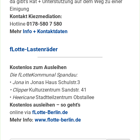
da gibt’s Rat + Unterstützung auf dem Weg zu einer
Einigung
Kontakt Kiezmediation:
Hotline
0178-580 7 580
Mehr
Info + Kontaktdaten
fLotte-Lastenräder
Kostenlos zum Ausleihen
Die fLotteKommunal Spandau:
•
Jona
in Jonas Haus Schulstr.3
• Clipper
Kulturzentrum Sandstr. 41
•
Heericane
Stadtteilzentrum Obstallee
Kostenlos ausleihen – so geht’s
online via
fLotte-Berlin.de
Mehr Info:
www.flotte-berlin.de