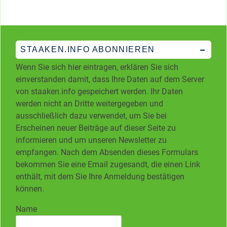
STAAKEN.INFO ABONNIEREN
Wenn Sie sich hier eintragen, erklären Sie sich
einverstanden damit, dass Ihre Daten auf dem Server
von staaken.info gespeichert werden. Ihr Daten
werden nicht an Dritte weitergegeben und
ausschließlich dazu verwendet, um Sie bei
Erscheinen neuer Beiträge auf dieser Seite zu
informieren und um unseren Newsletter zu
empfangen. Nach dem Absenden dieses Formulars
bekommen Sie eine Email zugesandt, die einen Link
enthält, mit dem Sie Ihre Anmeldung bestätigen
können.
Name