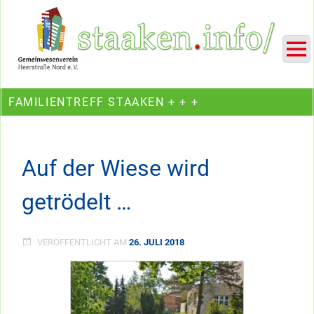
Skip
Ein Projekt des Gemeinwesenvereins Heerstraße Nord
to
content
FAMILIENTREFF STAAKEN + + +
Auf der Wiese wird
getrödelt …
VERÖFFENTLICHT AM
26. JULI 2018