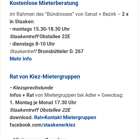
Kostenlose Mieterberatung
im Rahmen des “Bündnisses” von Senat + Bezirk –
2 x
in Staaken
:
•
montags 15.30-18.30 Uhr
Staakentreff
Obstallee 22E
•
dienstags 8-10 Uhr
Staakentreff
Brunsbütteler D. 267
Mehr Info
Rat von Kiez-Mietergruppen
• Kiezsprechstunde
Infos + Rat
von Mietergruppen bei Adler + Gewobag:
1. Montag je Monat 17.30 Uhr
Staakentreff Obstallee 22E
download:
Rat+Kontakt Mietergruppen
facebook
.
com
/staakenerkiez