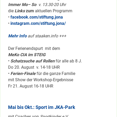
Immer Mo– So
v. 13.30-20 Uhr
die
Links
zum
aktuellen Programm
•
facebook.com/stiftung.jona
•
instagram.com/stiftung.jona/
Mehr Info
auf staaken.info +++
Der Ferienendspurt mit dem
MeKo CIA im STEIG
•
Schatzsuche auf Rollen
für alle ab 8 J.
Do 20. August v. 14-18 UHR
•
Ferien-Finale
für die ganze Familie
mit Show der Workshop-Ergebnisse
Fr 21. August 16-18 UHR
Mai bis Okt.: Sport im JKA-Park
mit Coaches von
Sportkinder e.V