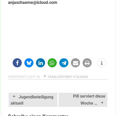
anjaschaeme@icloud.com
VERÖFFENTLICHT IN
FAMILIENTREFF STAAKEN
Beitragsnavigation
Pi8 serviert diese
Jugendbeteiligung
aktuell
Woche …