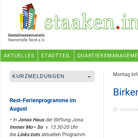
Skip
Ein Projekt des Gemeinwesenvereins Heerstraße Nord
to
content
AKTUELLES
STADTTEIL
QUARTIERSMANAGEM
Montag Info
KURZMELDUNGEN
Birke
Rest-Ferienprogramme im
August
VERÖFFE
•
In
Jonas Haus
der Stiftung Jona:
Immer Mo– So
v. 13.30-20 Uhr
die
Links
zum
aktuellen Programm