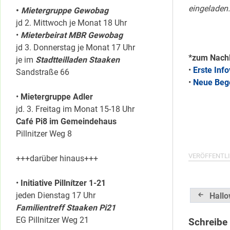
eingeladen.
•
Mietergruppe Gewobag
jd 2. Mittwoch je Monat 18 Uhr
•
Mieterbeirat MBR Gewobag
jd 3. Donnerstag je Monat 17 Uhr
*zum Nach
je im
Stadtteilladen Staaken
•
Erste Inf
Sandstraße 66
•
Neue Beg
•
Mietergruppe Adler
jd. 3. Freitag im Monat 15-18 Uhr
Café Pi8 im Gemeindehaus
Pillnitzer Weg 8
VERÖFFENTLI
+++darüber hinaus+++
•
Initiative Pillnítzer 1-21
Beitrag
jeden Dienstag 17 Uhr
Hall
Familientreff Staaken Pi21
EG Pillnitzer Weg 21
Schreibe