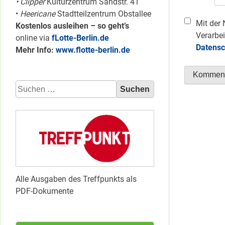
• Clipper
Kulturzentrum Sandstr. 41
•
Heericane
Stadtteilzentrum Obstallee
Mit der 
Kostenlos ausleihen – so geht’s
Verarbei
online via
fLotte-Berlin.de
Datensc
Mehr Info:
www.flotte-berlin.de
Suchen
nach:
Alle Ausgaben des Treffpunkts als
PDF-Dokumente