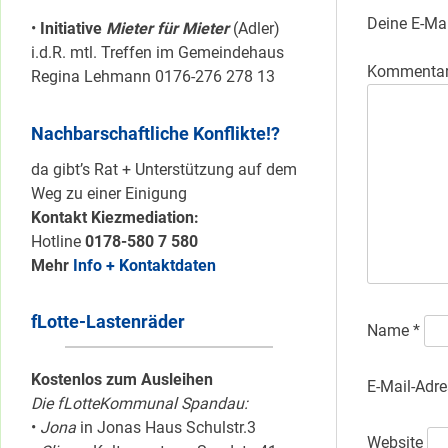
Deine E-Mai
•
Initiative
Mieter für Mieter
(Adler)
i.d.R. mtl. Treffen im Gemeindehaus
Kommenta
Regina Lehmann 0176-276 278 13
Nachbarschaftliche Konflikte!?
da gibt’s Rat + Unterstützung auf dem
Weg zu einer Einigung
Kontakt Kiezmediation:
Hotline
0178-580 7 580
Mehr
Info + Kontaktdaten
fLotte-Lastenräder
Name
*
Kostenlos zum Ausleihen
E-Mail-Adr
Die fLotteKommunal Spandau:
•
Jona
in Jonas Haus Schulstr.3
Website