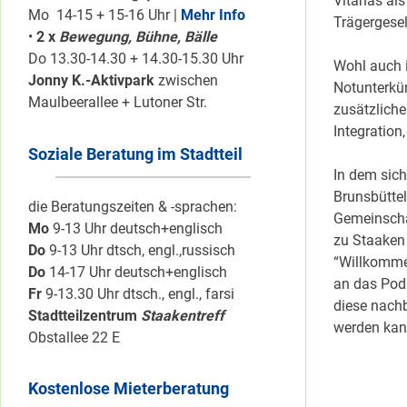
Vitanas al
Mo 14-15 + 15-16 Uhr |
Mehr Info
Trägergesel
•
2 x
Bewegung, Bühne, Bälle
Do 13.30-14.30 + 14.30-15.30 Uhr
Wohl auch i
Jonny K.-Aktivpark
zwischen
Notunterkü
Maulbeerallee + Lutoner Str.
zusätzliche
Integration
Soziale Beratung im Stadtteil
In dem sic
Brunsbüttel
die Beratungszeiten & -sprachen:
Gemeinschaf
Mo
9-13 Uhr deutsch+englisch
zu Staaken
Do
9-13 Uhr dtsch, engl.,russisch
“Willkomme
Do
14-17 Uhr deutsch+englisch
an das Pod
Fr
9-13.30 Uhr dtsch., engl., farsi
diese nachb
Stadtteilzentrum
Staakentreff
werden ka
Obstallee 22 E
Kostenlose Mieterberatung