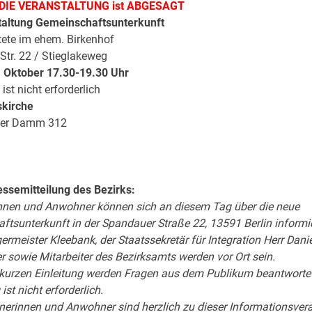
DIE VERANSTALTUNG ist ABGESAGT
taltung Gemeinschaftsunterkunft
tete im ehem. Birkenhof
tr. 22 / Stieglakeweg
 Oktober 17.30-19.30 Uhr
st nicht erforderlich
skirche
eler Damm 312
essemitteilung des Bezirks:
nen und Anwohner können sich an diesem Tag über die neue
tsunterkunft in der Spandauer Straße 22, 13591 Berlin informi
ermeister Kleebank, der Staatssekretär für Integration Herr Danie
er sowie Mitarbeiter des Bezirksamts werden vor Ort sein.
kurzen Einleitung werden Fragen aus dem Publikum beantwortet
st nicht erforderlich.
erinnen und Anwohner sind herzlich zu dieser Informationsver