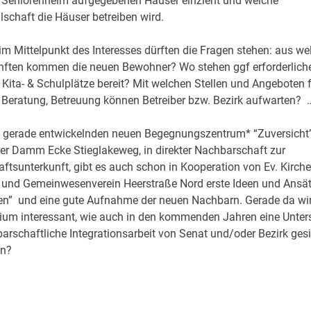
s Seniorenheim aufgegebenen Häuser einzieht und welche
lschaft die Häuser betreiben wird.
m Mittelpunkt des Interesses dürften die Fragen stehen: aus we
nften kommen die neuen Bewohner? Wo stehen ggf erforderlich
 Kita- & Schulplätze bereit? Mit welchen Stellen und Angeboten 
, Beratung, Betreuung können Betreiber bzw. Bezirk aufwarten? 
h gerade entwickelnden neuen Begegnungszentrum* “Zuversicht
er Damm Ecke Stieglakeweg, in direkter Nachbarschaft zur
tsunterkunft, gibt es auch schon in Kooperation von Ev. Kirc
 und Gemeinwesenverein Heerstraße Nord erste Ideen und Ansätz
n” und eine gute Aufnahme der neuen Nachbarn. Gerade da wir
ium interessant, wie auch in den kommenden Jahren eine Unters
arschaftliche Integrationsarbeit von Senat und/oder Bezirk gesi
nn?