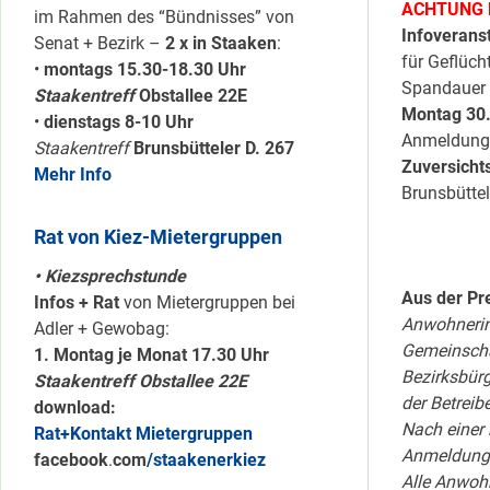
ACHTUNG 
im Rahmen des “Bündnisses” von
Infoverans
Senat + Bezirk –
2 x in Staaken
:
für Geflüch
•
montags 15.30-18.30 Uhr
Spandauer S
Staakentreff
Obstallee 22E
Montag 30.
•
dienstags 8-10 Uhr
Anmeldung i
Staakentreff
Brunsbütteler D. 267
Zuversicht
Mehr Info
Brunsbütt
Rat von Kiez-Mietergruppen
• Kiezsprechstunde
Aus der Pr
Infos + Rat
von Mietergruppen bei
Anwohnerin
Adler + Gewobag:
Gemeinschaf
1. Montag je Monat 17.30 Uhr
Bezirksbürg
Staakentreff Obstallee 22E
der Betreib
download:
Nach einer 
Rat+Kontakt Mietergruppen
Anmeldung i
facebook
.
com
/staakenerkiez
Alle Anwohn