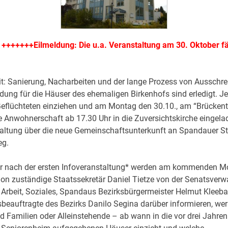
+++++++Eilmeldung: Die u.a. Veranstaltung am 30. Oktober fäl
it: Sanierung, Nacharbeiten und der lange Prozess von Ausschr
ndung für die Häuser des ehemaligen Birkenhofs sind erledigt. J
Geflüchteten einziehen und am Montag den 30.10., am “Brückenta
te Anwohnerschaft ab 17.30 Uhr in die Zuversichtskirche eingela
taltung über die neue Gemeinschaftsunterkunft an Spandauer S
eg.
hr nach der ersten Infoveranstaltung* werden am kommenden M
tion zuständige Staatssekretär Daniel Tietze von der Senatsverw
, Arbeit, Soziales, Spandaus Bezirksbürgermeister Helmut Kleeb
sbeauftragte des Bezirks Danilo Segina darüber informieren, we
 Familien oder Alleinstehende – ab wann in die vor drei Jahren