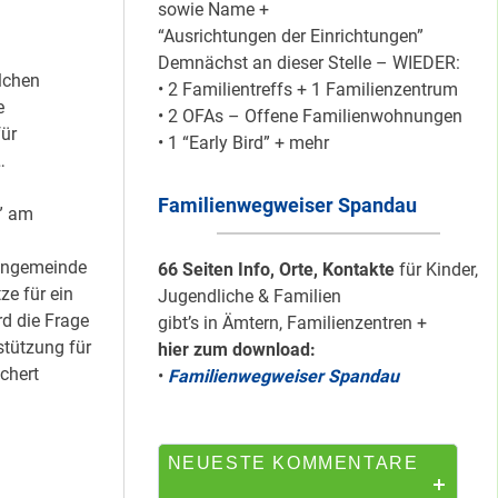
sowie Name +
“Ausrichtungen der Einrichtungen”
Demnächst an dieser Stelle – WIEDER:
Silber für
lchen
• 2 Familientreffs + 1 Familienzentrum
Bildungsnetz
e
• 2 OFAs – Offene Familienwohnungen
Heerstraße
für
• 1 “Early Bird” + mehr
…
Familienwegweiser Spandau
HipHop-Video: Das
” am
ist Mein Viertel!
hengemeinde
66 Seiten Info, Orte, Kontakte
für Kinder,
e für ein
Jugendliche & Familien
d die Frage
gibt’s in Ämtern, Familienzentren +
tützung für
hier zum download:
Mit Mieter-Kohle
chert
•
Familienwegweiser Spandau
auf Senats-Kohle
errichtet
NEUESTE KOMMENTARE