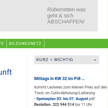
Rüberretten was
geht & sich
ABSCHAFFEN!
Nur grüne & gelbe
TE
BILDUNGSNETZ
Karten für den
neuen Quartiersrat
2023-25 …
KURZ + WICHTIG
unft
Ein echtes “PLUS”
für Heerstraße
Mittags in KW 32 im Pi8 …
Nord …
kommt Leckeres zum kleinen Preis auf den
Tisch, im Café+Abholung/Lieferung
•
Speiseplan 03. bis 07. August
pdf
Staaken: Immer
Bestellen: 322 94
4 514
bis 11 Uhr