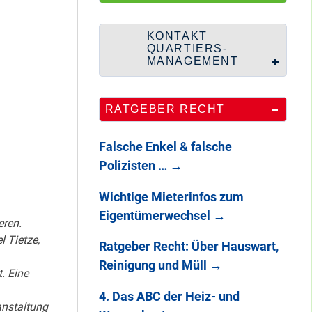
Wie Staaken zu
zwei Hahnebergen
kam
KONTAKT
QUARTIERS-
MANAGEMENT
100 Jahre
RATGEBER RECHT
Heerstraße
Falsche Enkel & falsche
Polizisten …
→
Endlich: So war
Wichtige Mieterinfos zum
DAS
Eigentümerwechsel
→
STADTTEILFEST
eren.
2025
l Tietze,
Ratgeber Recht: Über Hauswart,
Reinigung und Müll
→
. Eine
4. Das ABC der Heiz- und
anstaltung