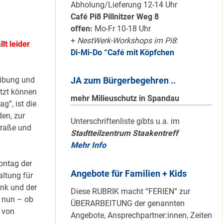
schön sauber
Abholung/Lieferung 12-14 Uhr
halten!
Café Pi8 Pillnitzer Weg 8
offen:
Mo-Fr 10-18 Uhr
+
NestWerk-Workshops im Pi8
:
lt leider
Di-Mi-Do “Café mit Köpfchen
Neuer Look für’s
#Nachbarschaftmachen
JA zum Bürgerbegehren ..
eibung und
etzt können
mehr Milieuschutz in Spandau
g”, ist die
den, zur
Mit dem
Unterschriftenliste gibts u.a. im
traße und
Stadtteilzentrum Staakentreff
“Redemobil” im
Mehr Info
Kiez unterwegs …
ontag der
Angebote für Familien + Kids
altung für
Lokale Register-
ank und der
Diese RUBRIK macht “FERIEN” zur
Anlaufstelle in
r nun – ob
ÜBERARBEITUNG der genannten
Staaken
 von
Angebote, Ansprechpartner:innen, Zeiten