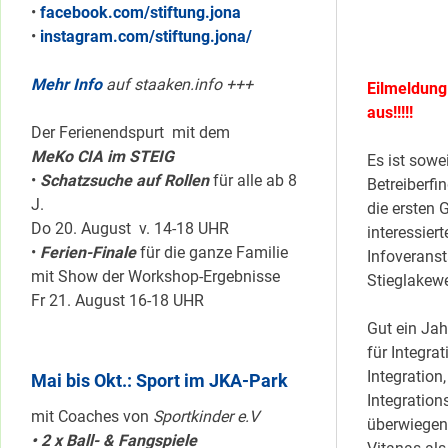
•
facebook.com/stiftung.jona
•
instagram.com/stiftung.jona/
Mehr Info
auf staaken.info +++
Eilmeldung 
aus!!!!!
Der Ferienendspurt mit dem
MeKo CIA im STEIG
Es ist sowe
•
Schatzsuche auf Rollen
für alle ab 8
Betreiberfi
J.
die ersten 
Do 20. August v. 14-18 UHR
interessier
•
Ferien-Finale
für die ganze Familie
Infoverans
mit Show der Workshop-Ergebnisse
Stieglakew
Fr 21. August 16-18 UHR
Gut ein Ja
für Integra
Integration
Mai bis Okt.: Sport im JKA-Park
Integration
mit Coaches von
Sportkinder e.V
überwiegend
• 2 x Ball- & Fangspiele