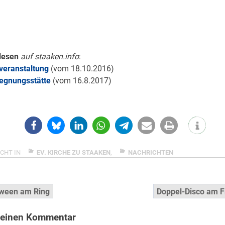
lesen
auf staaken.info
:
overanstaltung
(vom 18.10.2016)
egnungsstätte
(vom 16.8.2017)
CHT IN
EV. KIRCHE ZU STAAKEN
,
NACHRICHTEN
snavigation
oween am Ring
Doppel-Disco am F
 einen Kommentar