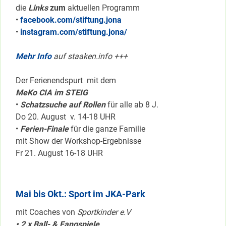
die
Links
zum
aktuellen Programm
•
facebook.com/stiftung.jona
•
instagram.com/stiftung.jona/
Mehr Info
auf staaken.info +++
Der Ferienendspurt mit dem
MeKo CIA im STEIG
•
Schatzsuche auf Rollen
für alle ab 8 J.
Do 20. August v. 14-18 UHR
•
Ferien-Finale
für die ganze Familie
mit Show der Workshop-Ergebnisse
Fr 21. August 16-18 UHR
Mai bis Okt.: Sport im JKA-Park
mit Coaches von
Sportkinder e.V
• 2 x Ball- & Fangspiele