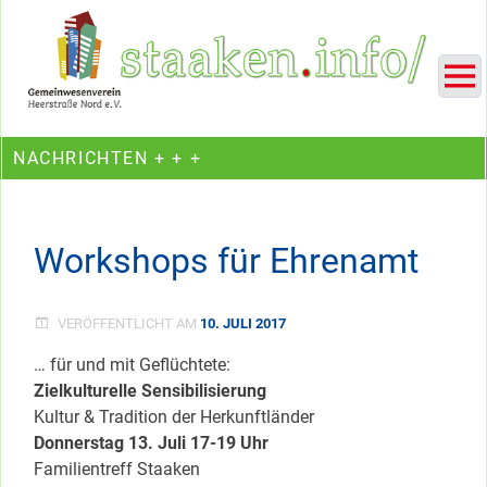
Skip
Ein Projekt des Gemeinwesenvereins Heerstraße Nord
to
content
NACHRICHTEN + + +
Workshops für Ehrenamt
VERÖFFENTLICHT AM
10. JULI 2017
… für und mit Geflüchtete:
Zielkulturelle Sensibilisierung
Kultur & Tradition der Herkunftländer
Donnerstag 13. Juli 17-19 Uhr
Familientreff Staaken