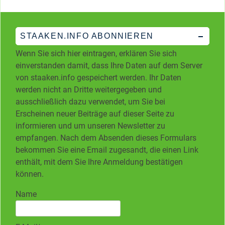
STAAKEN.INFO ABONNIEREN
Wenn Sie sich hier eintragen, erklären Sie sich
einverstanden damit, dass Ihre Daten auf dem Server
von staaken.info gespeichert werden. Ihr Daten
werden nicht an Dritte weitergegeben und
ausschließlich dazu verwendet, um Sie bei
Erscheinen neuer Beiträge auf dieser Seite zu
informieren und um unseren Newsletter zu
empfangen. Nach dem Absenden dieses Formulars
bekommen Sie eine Email zugesandt, die einen Link
enthält, mit dem Sie Ihre Anmeldung bestätigen
können.
Name