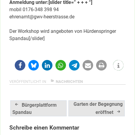
Anmeldung unter:[slider title=” + + + “]
mobil 0176-348 398 94
ehrenamt@gwv-heerstrasse.de
Der Workshop wird angeboten von Hürdenspringer
Spandau[/slider]
VERÖFFENTLICHT IN
NACHRICHTEN
Beitragsnavigation
Garten der Begegnung
Bürgerplattform
Spandau
eröffnet
Schreibe einen Kommentar