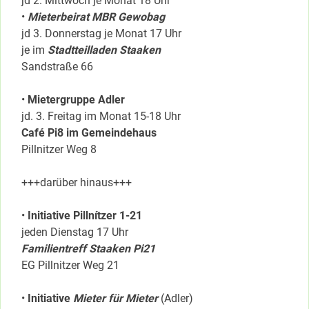
jd 2. Mittwoch je Monat 18 Uhr
•
Mieterbeirat MBR Gewobag
jd 3. Donnerstag je Monat 17 Uhr
je im
Stadtteilladen Staaken
Sandstraße 66
•
Mietergruppe Adler
jd. 3. Freitag im Monat 15-18 Uhr
Café Pi8 im Gemeindehaus
Pillnitzer Weg 8
+++darüber hinaus+++
•
Initiative Pillnítzer 1-21
jeden Dienstag 17 Uhr
Familientreff Staaken Pi21
EG Pillnitzer Weg 21
•
Initiative
Mieter für Mieter
(Adler)