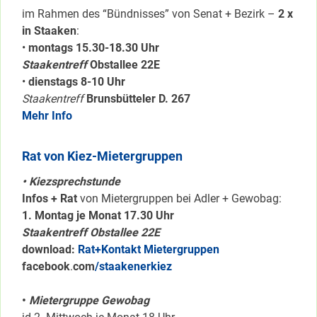
im Rahmen des “Bündnisses” von Senat + Bezirk –
2 x
in Staaken
:
•
montags 15.30-18.30 Uhr
Staakentreff
Obstallee 22E
•
dienstags 8-10 Uhr
Staakentreff
Brunsbütteler D. 267
Mehr Info
Rat von Kiez-Mietergruppen
• Kiezsprechstunde
Infos + Rat
von Mietergruppen bei Adler + Gewobag:
1. Montag je Monat 17.30 Uhr
Staakentreff Obstallee 22E
download:
Rat+Kontakt Mietergruppen
facebook
.
com
/staakenerkiez
•
Mietergruppe Gewobag