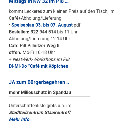
Mittags in KW 32 im Pi8 …
kommt Leckeres zum kleinen Preis auf den Tisch, im
Café+Abholung/Lieferung
•
Speiseplan 03. bis 07. August
pdf
Bestellen: 322 94
4 514
bis 11 Uhr
Abholung/Lieferung 12-14 Uhr
Café Pi8 Pillnitzer Weg 8
offen:
Mo-Fr 10-18 Uhr
+
NestWerk-Workshops im Pi8
:
Di-Mi-Do “Café mit Köpfchen
JA zum Bürgerbegehren ..
mehr Milieuschutz in Spandau
Unterschriftenliste gibts u.a. im
Stadtteilzentrum Staakentreff
Mehr Info