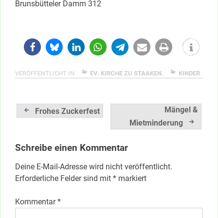
Brunsbütteler Damm 312
VERÖFFENTLICHT IN
EV. KIRCHE ZU STAAKEN
,
KINDER
Beitragsnavigation
Mängel &
Frohes Zuckerfest
Mietminderung
Schreibe einen Kommentar
Deine E-Mail-Adresse wird nicht veröffentlicht.
Erforderliche Felder sind mit
*
markiert
Kommentar
*