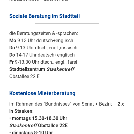
Soziale Beratung im Stadtteil
die Beratungszeiten & -sprachen:
Mo
9-13 Uhr deutsch+englisch
Do
9-13 Uhr dtsch, engl.,russisch
Do
14-17 Uhr deutsch+englisch
Fr
9-13.30 Uhr dtsch., engl., farsi
Stadtteilzentrum
Staakentreff
Obstallee 22 E
Kostenlose Mieterberatung
im Rahmen des “Bündnisses” von Senat + Bezirk –
2 x
in Staaken
:
•
montags 15.30-18.30 Uhr
Staakentreff
Obstallee 22E
•
dienstags 8-10 Uhr