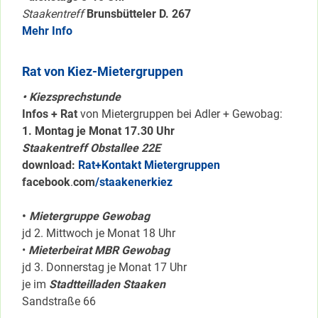
Staakentreff
Brunsbütteler D. 267
Mehr Info
Rat von Kiez-Mietergruppen
• Kiezsprechstunde
Infos + Rat
von Mietergruppen bei Adler + Gewobag:
1. Montag je Monat 17.30 Uhr
Staakentreff Obstallee 22E
download:
Rat+Kontakt Mietergruppen
facebook
.
com
/staakenerkiez
•
Mietergruppe Gewobag
jd 2. Mittwoch je Monat 18 Uhr
•
Mieterbeirat MBR Gewobag
jd 3. Donnerstag je Monat 17 Uhr
je im
Stadtteilladen Staaken
Sandstraße 66