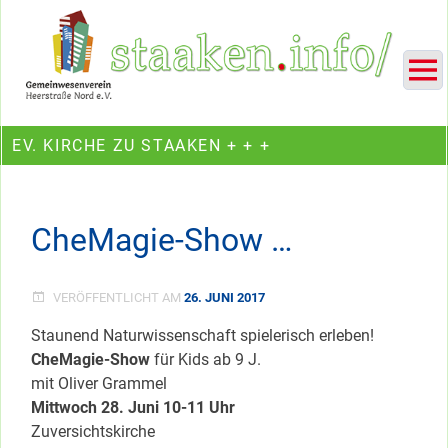
Skip
Ein Projekt des Gemeinwesenvereins Heerstraße Nord
to
content
EV. KIRCHE ZU STAAKEN + + +
CheMagie-Show …
VERÖFFENTLICHT AM
26. JUNI 2017
Staunend Naturwissenschaft spielerisch erleben!
CheMagie-Show
für Kids ab 9 J.
mit Oliver Grammel
Mittwoch 28. Juni 10-11 Uhr
Zuversichtskirche