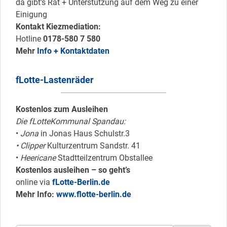
da gibt’s Rat + Unterstützung auf dem Weg zu einer
Einigung
Kontakt Kiezmediation:
Hotline
0178-580 7 580
Mehr
Info + Kontaktdaten
fLotte-Lastenräder
Kostenlos zum Ausleihen
Die fLotteKommunal Spandau:
•
Jona
in Jonas Haus Schulstr.3
• Clipper
Kulturzentrum Sandstr. 41
•
Heericane
Stadtteilzentrum Obstallee
Kostenlos ausleihen – so geht’s
online via
fLotte-Berlin.de
Mehr Info:
www.flotte-berlin.de