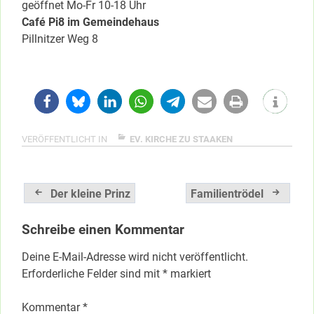
geöffnet Mo-Fr 10-18 Uhr
Café Pi8 im Gemeindehaus
Pillnitzer Weg 8
VERÖFFENTLICHT IN
EV. KIRCHE ZU STAAKEN
Beitragsnavigation
Der kleine Prinz
Familientrödel
Schreibe einen Kommentar
Deine E-Mail-Adresse wird nicht veröffentlicht.
Erforderliche Felder sind mit
*
markiert
Kommentar
*