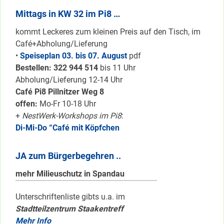
Mittags in KW 32 im Pi8 …
kommt Leckeres zum kleinen Preis auf den Tisch, im
Café+Abholung/Lieferung
•
Speiseplan 03. bis 07. August
pdf
Bestellen: 322 94
4 514
bis 11 Uhr
Abholung/Lieferung 12-14 Uhr
Café Pi8 Pillnitzer Weg 8
offen:
Mo-Fr 10-18 Uhr
+
NestWerk-Workshops im Pi8
:
Di-Mi-Do “Café mit Köpfchen
JA zum Bürgerbegehren ..
mehr Milieuschutz in Spandau
Unterschriftenliste gibts u.a. im
Stadtteilzentrum Staakentreff
Mehr Info