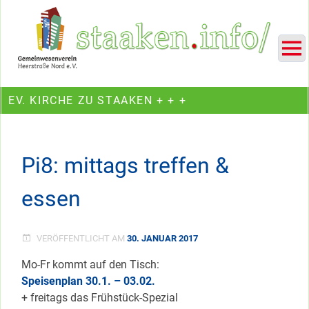
Skip
Ein Projekt des Gemeinwesenvereins Heerstraße Nord
to
content
EV. KIRCHE ZU STAAKEN + + +
Pi8: mittags treffen &
essen
VERÖFFENTLICHT AM
30. JANUAR 2017
Mo-Fr kommt auf den Tisch:
Speisenplan 30.1. – 03.02.
+ freitags das Frühstück-Spezial