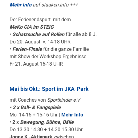
Mehr Info
auf staaken.info +++
Der Ferienendspurt mit dem
MeKo CIA im STEIG
•
Schatzsuche auf Rollen
für alle ab 8 J.
Do 20. August v. 14-18 UHR
•
Ferien-Finale
für die ganze Familie
mit Show der Workshop-Ergebnisse
Fr 21. August 16-18 UHR
Mai bis Okt.: Sport im JKA-Park
mit Coaches von
Sportkinder e.V
• 2 x Ball- & Fangspiele
Mo 14-15 + 15-16 Uhr |
Mehr Info
•
2 x
Bewegung, Bühne, Bälle
Do 13.30-14.30 + 14.30-15.30 Uhr
Jonny K.-Aktivpark
zwischen