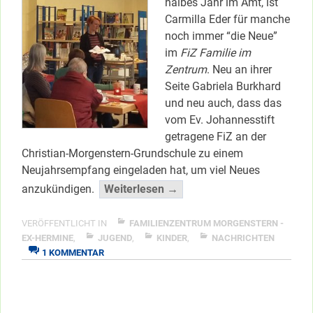
halbes Jahr im Amt, ist
Carmilla Eder für manche
noch immer “die Neue”
im
FiZ Familie im
Zentrum
. Neu an ihrer
Seite Gabriela Burkhard
und neu auch, dass das
vom Ev. Johannesstift
getragene FiZ an der
Christian-Morgenstern-Grundschule zu einem
Neujahrsempfang eingeladen hat, um viel Neues
“Neujahrsempfang
anzukündigen.
Weiterlesen →
&
viel
VERÖFFENTLICHT IN
FAMILIENZENTRUM MORGENSTERN -
Neues
EX-HERMINE
,
JUGEND
,
KINDER
,
NACHRICHTEN
ZU
1 KOMMENTAR
im
NEUJAHRSEMPFANG
FiZ”
&
</span
VIEL
NEUES