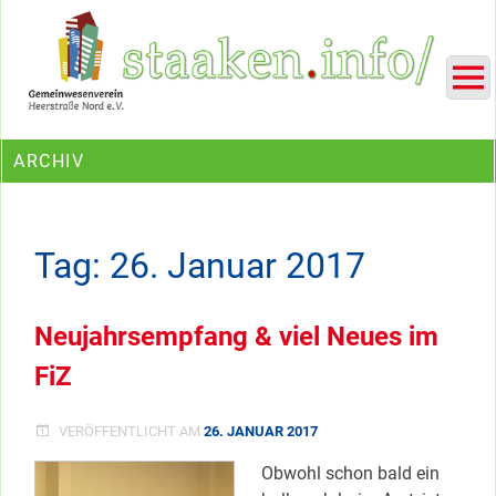
Skip
Ein Projekt des Gemeinwesenvereins Heerstraße Nord
to
content
ARCHIV
Tag:
26. Januar 2017
Neujahrsempfang & viel Neues im
FiZ
VERÖFFENTLICHT AM
26. JANUAR 2017
Obwohl schon bald ein