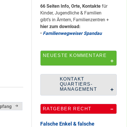
HipHop-Video: Das
66 Seiten Info, Orte, Kontakte
für
ist Mein Viertel!
Kinder, Jugendliche & Familien
gibt’s in Ämtern, Familienzentren +
hier zum download:
•
Familienwegweiser Spandau
Mit Mieter-Kohle
auf Senats-Kohle
errichtet
NEUESTE KOMMENTARE
Wie Staaken zu
KONTAKT
zwei Hahnebergen
QUARTIERS-
kam
MANAGEMENT
pfang
RATGEBER RECHT
100 Jahre
Heerstraße
Falsche Enkel & falsche