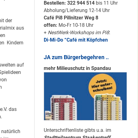
Karten für den
Bestellen: 322 94
4 514
bis 11 Uhr
neuen Quartiersrat
Abholung/Lieferung 12-14 Uhr
2023-25 …
Café Pi8 Pillnitzer Weg 8
it der
offen:
Mo-Fr 10-18 Uhr
rialmix aus
+
NestWerk-Workshops im Pi8
:
Ein echtes “PLUS”
een
Di-Mi-Do “Café mit Köpfchen
für Heerstraße
den Kindern
Nord …
JA zum Bürgerbegehren ..
swelten auf
mehr Milieuschutz in Spandau
pielideen
Staaken: Immer
von
schön sauber
n
halten!
e.V. das
Neuer Look für’s
.
#Nachbarschaftmachen
Unterschriftenliste gibts u.a. im
natürlich
Stadtteilzentrum Staakentreff