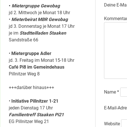
Deine E-Mai
•
Mietergruppe Gewobag
jd 2. Mittwoch je Monat 18 Uhr
Kommenta
•
Mieterbeirat MBR Gewobag
jd 3. Donnerstag je Monat 17 Uhr
je im
Stadtteilladen Staaken
Sandstraße 66
•
Mietergruppe Adler
jd. 3. Freitag im Monat 15-18 Uhr
Café Pi8 im Gemeindehaus
Pillnitzer Weg 8
+++darüber hinaus+++
Name
*
•
Initiative Pillnítzer 1-21
E-Mail-Adr
jeden Dienstag 17 Uhr
Familientreff Staaken Pi21
EG Pillnitzer Weg 21
Website