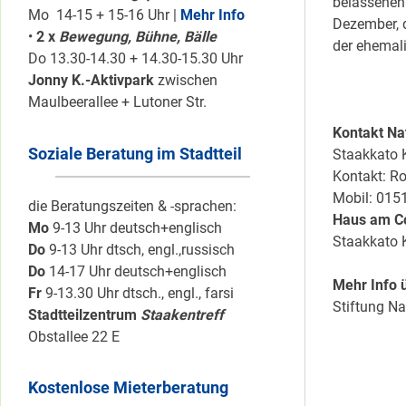
belassenen 
Mo 14-15 + 15-16 Uhr |
Mehr Info
Dezember, q
•
2 x
Bewegung, Bühne, Bälle
der ehemal
Do 13.30-14.30 + 14.30-15.30 Uhr
Jonny K.-Aktivpark
zwischen
Maulbeerallee + Lutoner Str.
Kontakt Na
Soziale Beratung im Stadtteil
Staakkato K
Kontakt: Ro
Mobil: 015
die Beratungszeiten & -sprachen:
Haus am C
Mo
9-13 Uhr deutsch+englisch
Staakkato K
Do
9-13 Uhr dtsch, engl.,russisch
Do
14-17 Uhr deutsch+englisch
Mehr Info 
Fr
9-13.30 Uhr dtsch., engl., farsi
Stiftung Na
Stadtteilzentrum
Staakentreff
Obstallee 22 E
Kostenlose Mieterberatung