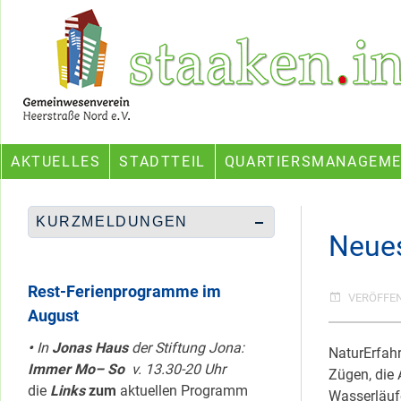
Skip
Ein Projekt des Gemeinwesenvereins Heerstraße Nord
to
content
AKTUELLES
STADTTEIL
QUARTIERSMANAGEM
KURZMELDUNGEN
Neue
Rest-Ferienprogramme im
VERÖFFE
August
•
In
Jonas Haus
der Stiftung Jona:
NaturErfah
Immer Mo– So
v. 13.30-20 Uhr
Zügen, die 
die
Links
zum
aktuellen Programm
Wasserläuf