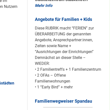
ie im
Mehr Info
en Nutzern
Mit dem
Angebote für Familien + Kids
“Redemobil” im
Kiez unterwegs …
Diese RUBRIK macht “FERIEN” zur
ÜBERARBEITUNG der genannten
Angebote, Ansprechpartner:innen,
Zeiten sowie Name +
Lokale Register-
“Ausrichtungen der Einrichtungen”
Anlaufstelle in
Demnächst an dieser Stelle –
Staaken
WIEDER:
• 2 Familientreffs + 1 Familienzentrum
• 2 OFAs – Offene
Silber für
Familienwohnungen
ßstädten
Bildungsnetz
• 1 “Early Bird” + mehr
Heerstraße
Familienwegweiser Spandau