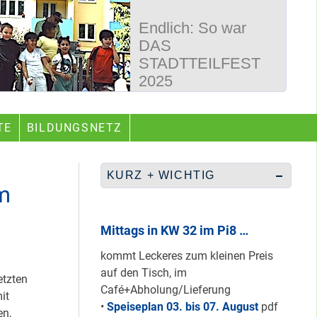
Endlich: So war
DAS
STADTTEILFEST
2025
50 Jahre
TE
BILDUNGSNETZ
Wegbereiter &
guter Begleiter …
KURZ + WICHTIG
m
Rüberretten was
geht & sich
Mittags in KW 32 im Pi8 …
ABSCHAFFEN!
kommt Leckeres zum kleinen Preis
auf den Tisch, im
etzten
Café+Abholung/Lieferung
it
Nur grüne & gelbe
•
Speiseplan 03. bis 07. August
pdf
en,