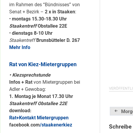
im Rahmen des “Bündnisses” von
Senat + Bezirk –
2 x in Staaken
:
•
montags 15.30-18.30 Uhr
Staakentreff
Obstallee 22E
•
dienstags 8-10 Uhr
Staakentreff
Brunsbütteler D. 267
Mehr Info
Rat von Kiez-Mietergruppen
• Kiezsprechstunde
Infos + Rat
von Mietergruppen bei
VERÖFFENTLI
Adler + Gewobag:
1. Montag je Monat 17.30 Uhr
Staakentreff Obstallee 22E
Beitrag
download:
Morge
Rat+Kontakt Mietergruppen
facebook
.
com
/staakenerkiez
Schreibe