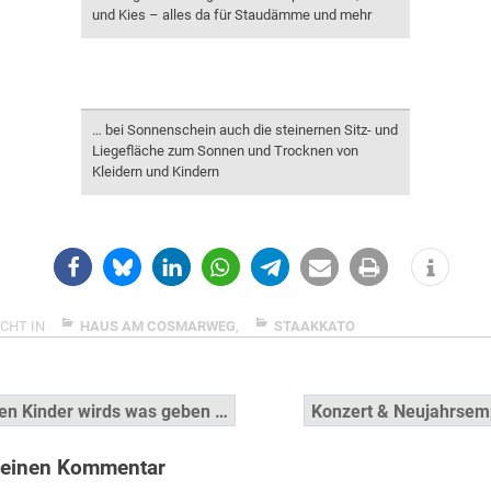
und Kies – alles da für Staudämme und mehr
… bei Sonnenschein auch die steinernen Sitz- und
Liegefläche zum Sonnen und Trocknen von
Kleidern und Kindern
CHT IN
HAUS AM COSMARWEG
,
STAAKKATO
snavigation
n Kinder wirds was geben …
Konzert & Neujahrsem
 einen Kommentar