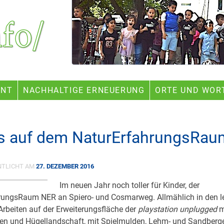
ENT
NACHHALTIGE ERNEUERUNG
ORTE UND WOR
s auf dem NaturErfahrungsRau
NTLICHT AM
27. DEZEMBER 2016
Im neuen Jahr noch toller für Kinder, der
rungsRaum NER an Spiero- und Cosmarweg. Allmählich in den l
Arbeiten auf der Erweiterungsfläche der
playstation unplugged
m
en und Hügellandschaft, mit Spielmulden, Lehm- und Sandberg