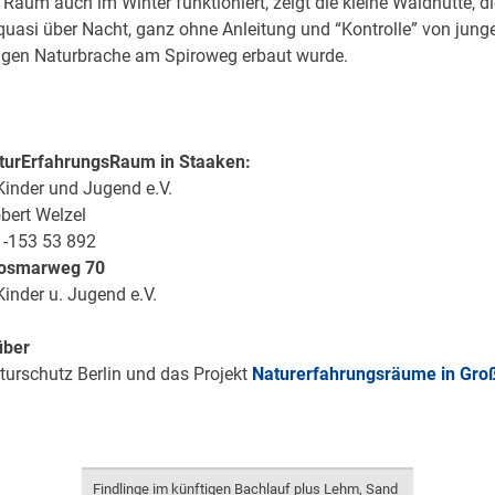
Raum auch im Winter funktioniert, zeigt die kleine Waldhütte, d
uasi über Nacht, ganz ohne Anleitung und “Kontrolle” von jung
igen Naturbrache am Spiroweg erbaut wurde.
turErfahrungsRaum in Staaken:
inder und Jugend e.V.
bert Welzel
1-153 53 892
osmarweg 70
inder u. Jugend e.V.
über
turschutz Berlin und das Projekt
Naturerfahrungsräume in Gro
Findlinge im künftigen Bachlauf plus Lehm, Sand