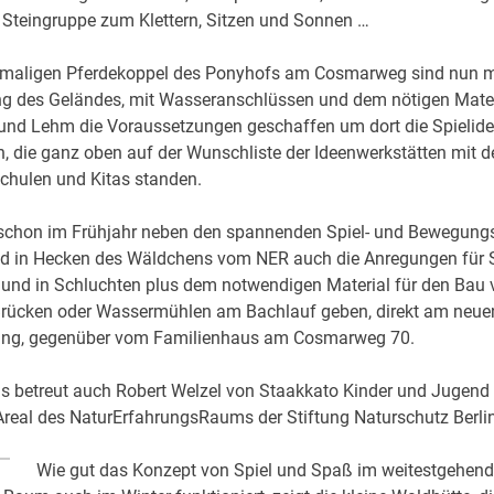
 Steingruppe zum Klettern, Sitzen und Sonnen …
emaligen Pferdekoppel des Ponyhofs am Cosmarweg sind nun m
ng des Geländes, mit Wasseranschlüssen und dem nötigen Mate
 und Lehm die Voraussetzungen geschaffen um dort die Spielid
 die ganz oben auf der Wunschliste der Ideenwerkstätten mit 
chulen und Kitas standen.
 schon im Frühjahr neben den spannenden Spiel- und Bewegung
 in Hecken des Wäldchens vom NER auch die Anregungen für S
 und in Schluchten plus dem notwendigen Material für den Bau 
ücken oder Wassermühlen am Bachlauf geben, direkt am neue
ng, gegenüber vom Familienhaus am Cosmarweg 70.
s betreut auch Robert Welzel von Staakkato Kinder und Jugend 
real des NaturErfahrungsRaums der Stiftung Naturschutz Berlin
Wie gut das Konzept von Spiel und Spaß im weitestgehend 