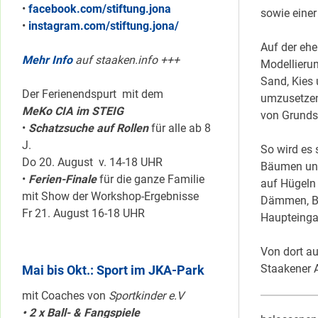
•
facebook.com/stiftung.jona
sowie einer
•
instagram.com/stiftung.jona/
Auf der eh
Mehr Info
auf staaken.info +++
Modellieru
Sand, Kies
Der Ferienendspurt mit dem
umzusetzen,
MeKo CIA im STEIG
von Grunds
•
Schatzsuche auf Rollen
für alle ab 8
J.
So wird es
Do 20. August v. 14-18 UHR
Bäumen und
•
Ferien-Finale
für die ganze Familie
auf Hügeln
mit Show der Workshop-Ergebnisse
Dämmen, Br
Fr 21. August 16-18 UHR
Haupteinga
Von dort au
Staakener A
Mai bis Okt.: Sport im JKA-Park
mit Coaches von
Sportkinder e.V
• 2 x Ball- & Fangspiele