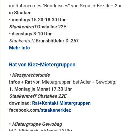
im Rahmen des “Bündnisses” von Senat + Bezirk –
2 x
in Staaken
:
•
montags 15.30-18.30 Uhr
Staakentreff
Obstallee 22E
•
dienstags 8-10 Uhr
Staakentreff
Brunsbütteler D. 267
Mehr Info
Rat von Kiez-Mietergruppen
• Kiezsprechstunde
Infos + Rat
von Mietergruppen bei Adler + Gewobag:
1. Montag je Monat 17.30 Uhr
Staakentreff Obstallee 22E
download:
Rat+Kontakt Mietergruppen
facebook
.
com
/staakenerkiez
•
Mietergruppe Gewobag