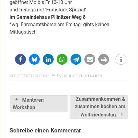
geöffnet Mo bis Fr 10-18 Uhr
und freitags mit ‘Frühstück Spezial’
im Gemeindehaus Pillnitzer Weg 8
*wg. Ehrenamtsbörse am Freitag gibts keinen
Mittagstisch
VERÖFFENTLICHT IN
EV. KIRCHE ZU STAAKEN
Beitragsnavigation
Zusammenkommen &
Mentoren-
zusammen kochen am
Workshop
Weltfriedenstag
Schreibe einen Kommentar