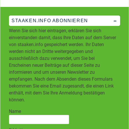
STAAKEN.INFO ABONNIEREN
Wenn Sie sich hier eintragen, erklären Sie sich
einverstanden damit, dass Ihre Daten auf dem Server
von staaken.info gespeichert werden. Ihr Daten
werden nicht an Dritte weitergegeben und
ausschließlich dazu verwendet, um Sie bei
Erscheinen neuer Beiträge auf dieser Seite zu
informieren und um unseren Newsletter zu
empfangen. Nach dem Absenden dieses Formulars
bekommen Sie eine Email zugesandt, die einen Link
enthält, mit dem Sie Ihre Anmeldung bestätigen
können.
Name