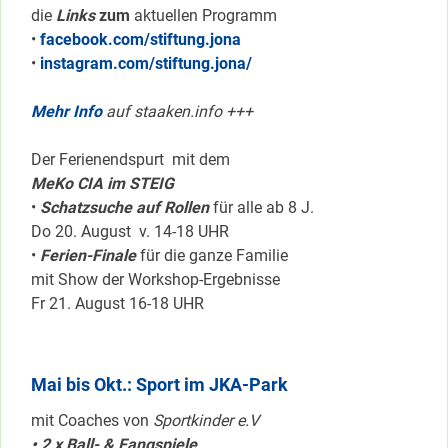
die
Links
zum
aktuellen Programm
•
facebook.com/stiftung.jona
•
instagram.com/stiftung.jona/
Mehr Info
auf staaken.info +++
Der Ferienendspurt mit dem
MeKo CIA im STEIG
•
Schatzsuche auf Rollen
für alle ab 8 J.
Do 20. August v. 14-18 UHR
•
Ferien-Finale
für die ganze Familie
mit Show der Workshop-Ergebnisse
Fr 21. August 16-18 UHR
Mai bis Okt.: Sport im JKA-Park
mit Coaches von
Sportkinder e.V
• 2 x Ball- & Fangspiele