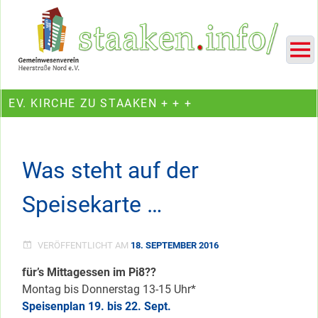
Skip
Ein Projekt des Gemeinwesenvereins Heerstraße Nord
to
content
EV. KIRCHE ZU STAAKEN + + +
Was steht auf der
Speisekarte …
VERÖFFENTLICHT AM
18. SEPTEMBER 2016
für’s Mittagessen im Pi8??
Montag bis Donnerstag 13-15 Uhr*
Speisenplan 19. bis 22. Sept.