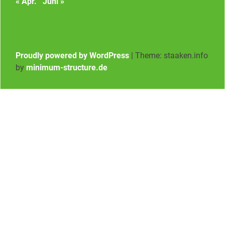
« Apr.
Juni »
Proudly powered by WordPress
|
Theme: staaken.info
by
minimum-structure.de