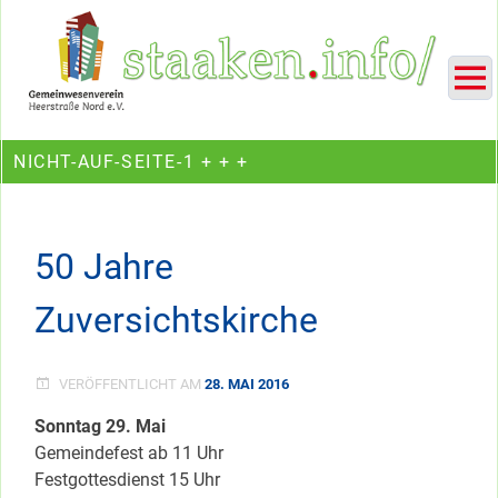
Skip
Ein Projekt des Gemeinwesenvereins Heerstraße Nord
to
content
NICHT-AUF-SEITE-1 + + +
50 Jahre
Zuversichtskirche
VERÖFFENTLICHT AM
28. MAI 2016
Sonntag 29. Mai
Gemeindefest ab 11 Uhr
Festgottesdienst 15 Uhr