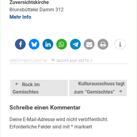
Zuversichtskirche
Brunsbütteler Damm 312
Mehr Info
VERÖFFENTLICHT IN
NICHT-AUF-SEITE-1
Beitragsnavigation
Kulturausschuss tagt
Rock im
Gemischtes
zum “Gemischtes”
Schreibe einen Kommentar
Deine E-Mail-Adresse wird nicht veröffentlicht.
Erforderliche Felder sind mit
*
markiert