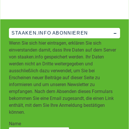
STAAKEN.INFO ABONNIEREN
Wenn Sie sich hier eintragen, erklären Sie sich
einverstanden damit, dass Ihre Daten auf dem Server
von staaken.info gespeichert werden. Ihr Daten
werden nicht an Dritte weitergegeben und
ausschließlich dazu verwendet, um Sie bei
Erscheinen neuer Beiträge auf dieser Seite zu
informieren und um unseren Newsletter zu
empfangen. Nach dem Absenden dieses Formulars
bekommen Sie eine Email zugesandt, die einen Link
enthält, mit dem Sie Ihre Anmeldung bestätigen
können.
Name