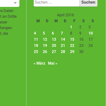
Suchen
nach:
hre Daten
April 2016
 an Dritte
M
D
M
D
F
S
S
neuer
1
2
3
pfangen.
4
5
6
7
8
9
10
, die
11
12
13
14
15
16
17
18
19
20
21
22
23
24
25
26
27
28
29
30
« März
Mai »