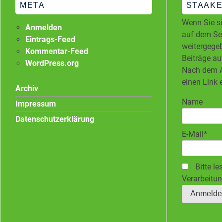
META
STAAKE
Wenn Sie si
Anmelden
auf dem Ser
Eintrags-Feed
weitergegeb
Kommentar-Feed
Beiträge au
WordPress.org
Nach dem A
einen Link 
Archiv
Name
Impressum
Datenschutzerklärung
E-Mail*
Bitte le
Verarbeitun