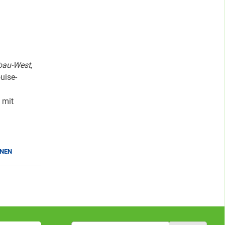
bau-West
,
uise-
 mit
INEN