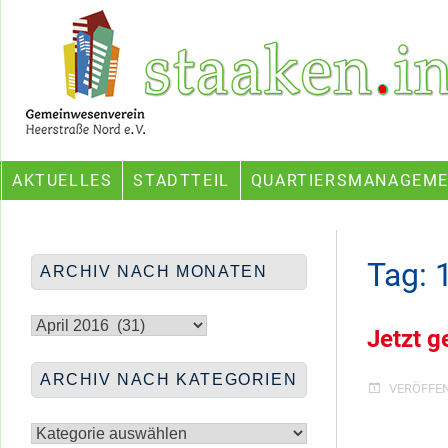
Skip
Ein Projekt des Gemeinwesenvereins Heerstraße Nord
to
content
AKTUELLES
STADTTEIL
QUARTIERSMANAGEM
Tag:
ARCHIV NACH MONATEN
Archiv
nach
Jetzt g
Monaten
ARCHIV NACH KATEGORIEN
VERÖFFE
Archiv
nach