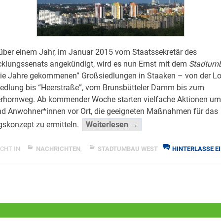
 über einem Jahr, im Januar 2015 vom Staatssekretär des
cklungssenats angekündigt, wird es nun Ernst mit dem
Stadtum
 die Jahre gekommenen” Großsiedlungen in Staaken – von der Lo
iedlung bis “Heerstraße”, vom Brunsbütteler Damm bis zum
rhornweg. Ab kommender Woche starten vielfache Aktionen um
nd Anwohner*innen vor Ort, die geeigneten Maßnahmen für das
“Jetzt
gskonzept zu ermitteln.
Weiterlesen →
gehts
los
CHT IN
NACHRICHTEN
,
STADTUMBAU WEST
HINTERLASSE E
ZU
mit
JETZT
Stadtumbau!”
GEHTS
</span
LOS
MIT
STADTUMBAU!