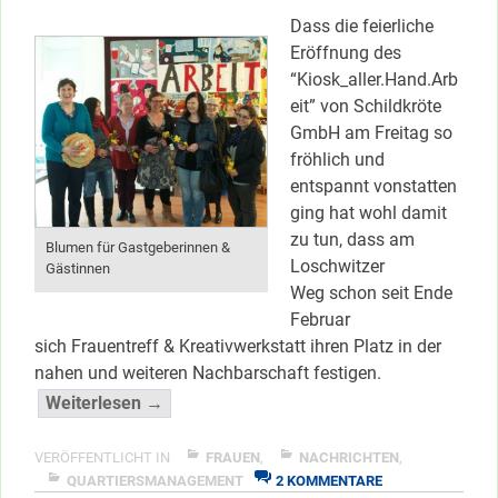
Dass die feierliche
Eröffnung des
“Kiosk_aller.Hand.Arb
eit” von Schildkröte
GmbH am Freitag so
fröhlich und
entspannt vonstatten
ging hat wohl damit
zu tun, dass am
Blumen für Gastgeberinnen &
Loschwitzer
Gästinnen
Weg schon seit Ende
Februar
sich Frauentreff & Kreativwerkstatt ihren Platz in der
nahen und weiteren Nachbarschaft festigen.
“Frauentreff
Weiterlesen →
&
Werkstatt
VERÖFFENTLICHT IN
FRAUEN
,
NACHRICHTEN
,
ZU
“amtlich”
QUARTIERSMANAGEMENT
2 KOMMENTARE