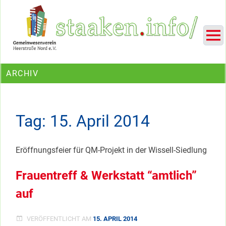
Skip
Ein Projekt des Gemeinwesenvereins Heerstraße Nord
to
content
ARCHIV
Tag:
15. April 2014
Eröffnungsfeier für QM-Projekt in der Wissell-Siedlung
Frauentreff & Werkstatt “amtlich”
auf
VERÖFFENTLICHT AM
15. APRIL 2014