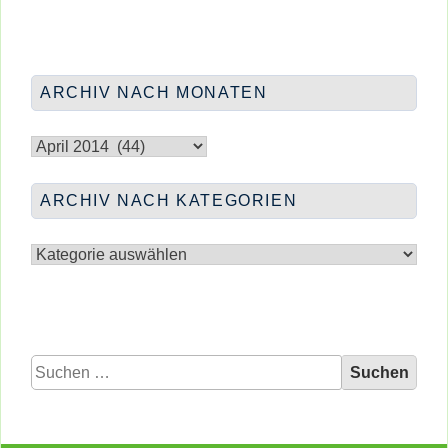
FRAUENTREFF
auf”
&
</span
WERKSTATT
“AMTLICH”
AUF
ARCHIV NACH MONATEN
Archiv
nach
Monaten
ARCHIV NACH KATEGORIEN
Archiv
nach
Kategorien
Suchen
nach: