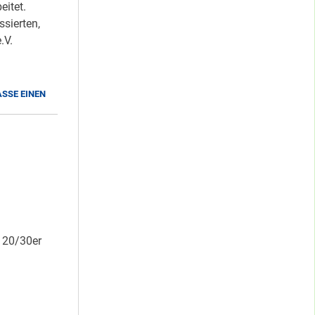
itet.
sierten,
.V.
SSE EINEN
r 20/30er