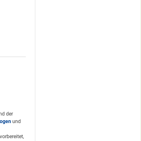
EMA
KLUSION”
und der
ogen
und
orbereitet,