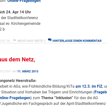
 zum
Online-Fragebogen
ch 24. Apr 14 Uhr
der Stadtteilkonferenz
al ev. Kirchengemeinde
2 b
ZU
CHT IN
NICHT-AUF-SEITE-1
HINTERLASSE EINEN KOMMENTAR
TH
“IN
aus dem Netz,
NTLICHT AM
11. MÄRZ 2013
dungsnetz Heerstraße:
rbeit in AGs, wie Frühkindliche Bildung/KiTa
am 12.3. im FiZ
, 
 Situation und Vorhaben bei Trägern und Einrichtungen (
Frageb
nline-Fragebogen
) zum
Thema “Inklusion”
für das die AG
Jugendliche ein Fachgespräch auf der April-Stadtteilkonferenz v