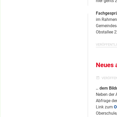
hier gehts
Kategorien
Fachgesprä
im Rahmen 
Gemeindesa
Obstallee 2
VERÖFFENTLI
Neues 
VERÖFFE
.. dem Bil
Neben der A
Abfrage der
Link zum
O
Oberschule/