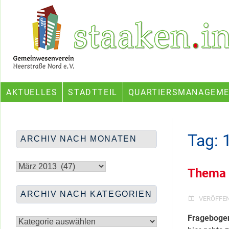
Skip
Ein Projekt des Gemeinwesenvereins Heerstraße Nord
to
content
AKTUELLES
STADTTEIL
QUARTIERSMANAGEM
Tag:
ARCHIV NACH MONATEN
Archiv
nach
Thema “
Monaten
ARCHIV NACH KATEGORIEN
VERÖFFE
Archiv
Fragebogen 
nach