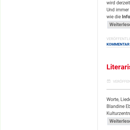
wird derzei
Und immer w
wie die
Inf
Weiterle
VERÖFFENTLI
KOMMENTAR
Literar
VERÖFFE
Worte, Lied
Blandine Eb
Kulturzent
Weiterle