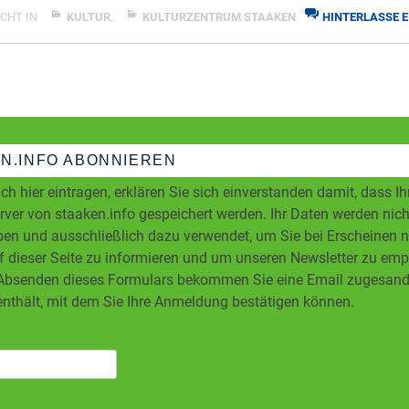
</span
CHT IN
KULTUR
,
KULTURZENTRUM STAAKEN
HINTERLASSE E
ZU
LITERARISCHES
KABARETT
N.INFO ABONNIEREN
ch hier eintragen, erklären Sie sich einverstanden damit, dass I
ver von staaken.info gespeichert werden. Ihr Daten werden nicht
en und ausschließlich dazu verwendet, um Sie bei Erscheinen 
f dieser Seite zu informieren und um unseren Newsletter zu em
bsenden dieses Formulars bekommen Sie eine Email zugesandt
enthält, mit dem Sie Ihre Anmeldung bestätigen können.