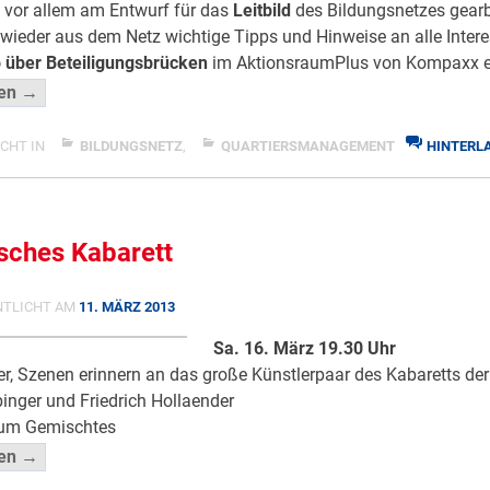
t vor allem am Entwurf für das
Leitbild
des Bildungsnetzes gearbe
ieder aus dem Netz wichtige Tipps und Hinweise an alle Interes
o über Beteiligungsbrücken
im AktionsraumPlus von Kompaxx e
“Neues
sen →
aus
dem
CHT IN
BILDUNGSNETZ
,
QUARTIERSMANAGEMENT
HINTERLA
ZU
Netz,”
NEUES
</span
AUS
DEM
isches Kabarett
NETZ,
NTLICHT AM
11. MÄRZ 2013
Sa. 16. März 19.30 Uhr
er, Szenen erinnern an das große Künstlerpaar des Kabaretts de
inger und Friedrich Hollaender
rum Gemischtes
“Literarisches
sen →
Kabarett”