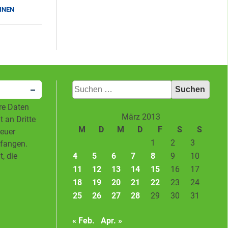
INEN
Suchen
nach:
hre Daten
März 2013
 an Dritte
M
D
M
D
F
S
S
neuer
1
2
3
pfangen.
4
5
6
7
8
9
10
, die
11
12
13
14
15
16
17
18
19
20
21
22
23
24
25
26
27
28
29
30
31
« Feb.
Apr. »