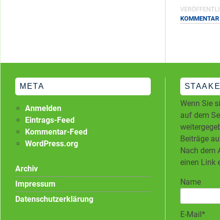
VERÖFFENTLI
KOMMENTAR
META
STAAKE
Wenn Sie si
Anmelden
auf dem Ser
Eintrags-Feed
weitergegeb
Kommentar-Feed
Beiträge au
WordPress.org
Nach dem A
einen Link 
Archiv
Name
Impressum
Datenschutzerklärung
E-Mail*