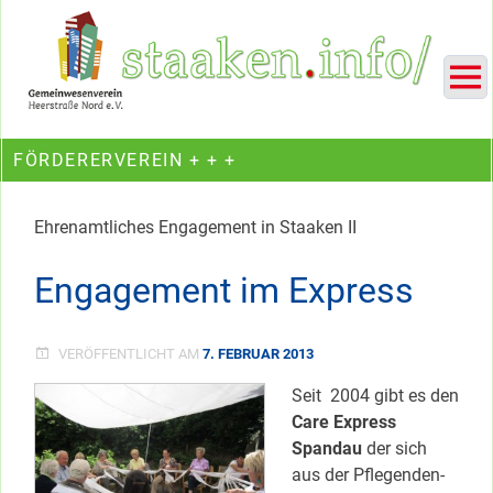
Skip
Ein Projekt des Gemeinwesenvereins Heerstraße Nord
to
content
FÖRDERERVEREIN + + +
Ehrenamtliches Engagement in Staaken II
Engagement im Express
VERÖFFENTLICHT AM
7. FEBRUAR 2013
Seit 2004 gibt es den
Care Express
Spandau
der sich
aus der Pflegenden-