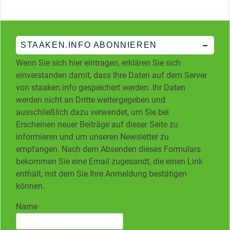
STAAKEN.INFO ABONNIEREN
Wenn Sie sich hier eintragen, erklären Sie sich
einverstanden damit, dass Ihre Daten auf dem Server
von staaken.info gespeichert werden. Ihr Daten
werden nicht an Dritte weitergegeben und
ausschließlich dazu verwendet, um Sie bei
Erscheinen neuer Beiträge auf dieser Seite zu
informieren und um unseren Newsletter zu
empfangen. Nach dem Absenden dieses Formulars
bekommen Sie eine Email zugesandt, die einen Link
enthält, mit dem Sie Ihre Anmeldung bestätigen
können.
Name