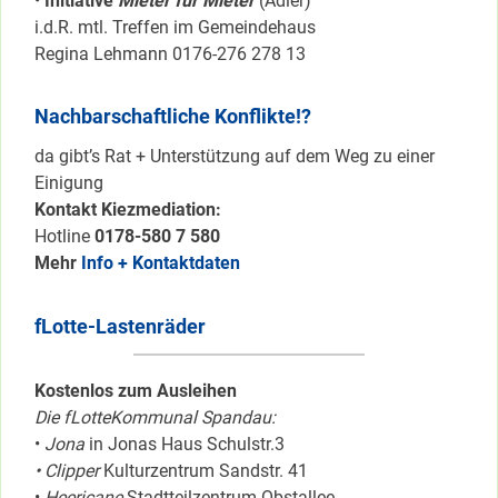
•
Initiative
Mieter für Mieter
(Adler)
i.d.R. mtl. Treffen im Gemeindehaus
Regina Lehmann 0176-276 278 13
Nachbarschaftliche Konflikte!?
da gibt’s Rat + Unterstützung auf dem Weg zu einer
Einigung
Kontakt Kiezmediation:
Hotline
0178-580 7 580
Mehr
Info + Kontaktdaten
fLotte-Lastenräder
Kostenlos zum Ausleihen
Die fLotteKommunal Spandau:
•
Jona
in Jonas Haus Schulstr.3
• Clipper
Kulturzentrum Sandstr. 41
•
Heericane
Stadtteilzentrum Obstallee