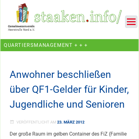
Skip
Ein Projekt des Gemeinwesenvereins Heerstraße Nord
to
content
QUARTIERSMANAGEMENT + + +
Anwohner beschließen
über QF1-Gelder für Kinder,
Jugendliche und Senioren
VERÖFFENTLICHT AM
23. MÄRZ 2012
Der große Raum im gelben Container des FiZ (Familie