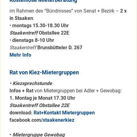
im Rahmen des “Bündnisses” von Senat + Bezirk –
2 x
in Staaken
:
•
montags 15.30-18.30 Uhr
Staakentreff
Obstallee 22E
•
dienstags 8-10 Uhr
Staakentreff
Brunsbütteler D. 267
Mehr Info
Rat von Kiez-Mietergruppen
• Kiezsprechstunde
Infos + Rat
von Mietergruppen bei Adler + Gewobag:
1. Montag je Monat 17.30 Uhr
Staakentreff Obstallee 22E
download:
Rat+Kontakt Mietergruppen
facebook
.
com
/staakenerkiez
•
Mietergruppe Gewobag