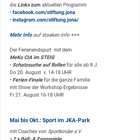
die
Links
zum
aktuellen Programm
•
facebook.com/stiftung.jona
•
instagram.com/stiftung.jona/
Mehr Info
auf staaken.info +++
Der Ferienendspurt mit dem
MeKo CIA im STEIG
•
Schatzsuche auf Rollen
für alle ab 8 J.
Do 20. August v. 14-18 UHR
•
Ferien-Finale
für die ganze Familie
mit Show der Workshop-Ergebnisse
Fr 21. August 16-18 UHR
Mai bis Okt.: Sport im JKA-Park
mit Coaches von
Sportkinder e.V
• 2 x Ball- & Fangspiele