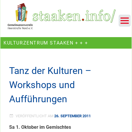
Skip
Ein Projekt des Gemeinwesenvereins Heerstraße Nord
to
content
KULTURZENTRUM STAAKEN + + +
Tanz der Kulturen –
Workshops und
Aufführungen
VERÖFFENTLICHT AM
26. SEPTEMBER 2011
Sa 1. Oktober im Gemischtes