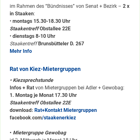
im Rahmen des “Bündnisses” von Senat + Bezirk –
2 x
in Staaken
:
•
montags 15.30-18.30 Uhr
Staakentreff
Obstallee 22E
•
dienstags 8-10 Uhr
Staakentreff
Brunsbütteler D. 267
Mehr Info
Rat von Kiez-Mietergruppen
• Kiezsprechstunde
Infos + Rat
von Mietergruppen bei Adler + Gewobag:
1. Montag je Monat 17.30 Uhr
Staakentreff Obstallee 22E
download:
Rat+Kontakt Mietergruppen
facebook
.
com
/staakenerkiez
•
Mietergruppe Gewobag