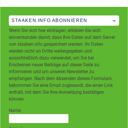
STAAKEN.INFO ABONNIEREN
Wenn Sie sich hier eintragen, erklären Sie sich
einverstanden damit, dass Ihre Daten auf dem Server
von staaken.info gespeichert werden. Ihr Daten
werden nicht an Dritte weitergegeben und
ausschließlich dazu verwendet, um Sie bei
Erscheinen neuer Beiträge auf dieser Seite zu
informieren und um unseren Newsletter zu
empfangen. Nach dem Absenden dieses Formulars
bekommen Sie eine Email zugesandt, die einen Link
enthält, mit dem Sie Ihre Anmeldung bestätigen
können.
Name