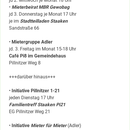
jd 2. Mittwoch je Monat 18 Uhr
•
Mieterbeirat MBR Gewobag
jd 3. Donnerstag je Monat 17 Uhr
je im
Stadtteilladen Staaken
Sandstraße 66
•
Mietergruppe Adler
jd. 3. Freitag im Monat 15-18 Uhr
Café Pi8 im Gemeindehaus
Pillnitzer Weg 8
+++darüber hinaus+++
•
Initiative Pillnítzer 1-21
jeden Dienstag 17 Uhr
Familientreff Staaken Pi21
EG Pillnitzer Weg 21
•
Initiative
Mieter für Mieter
(Adler)