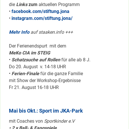
die
Links
zum
aktuellen Programm
•
facebook.com/stiftung.jona
•
instagram.com/stiftung.jona/
Mehr Info
auf staaken.info +++
Der Ferienendspurt mit dem
MeKo CIA im STEIG
•
Schatzsuche auf Rollen
für alle ab 8 J.
Do 20. August v. 14-18 UHR
•
Ferien-Finale
für die ganze Familie
mit Show der Workshop-Ergebnisse
Fr 21. August 16-18 UHR
Mai bis Okt.: Sport im JKA-Park
mit Coaches von
Sportkinder e.V
• 2 x Ball- & Fangspiele