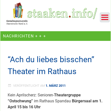
Skip
Ein Projekt des Gemeinwesenvereins Heerstraße Nord
to
content
NACHRICHTEN + + +
“Ach du liebes bisschen”
Theater im Rathaus
VERÖFFENTLICHT AM
1. MÄRZ 2011
Kein Aprilscherz: Senioren-
Theatergruppe
“Ostschwung”
im Rathaus Spandau
Bürgersaal am 1.
April 15 bis 16 Uhr