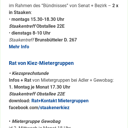
im Rahmen des “Bündnisses” von Senat + Bezirk –
2 x
in Staaken
:
•
montags 15.30-18.30 Uhr
Staakentreff
Obstallee 22E
•
dienstags 8-10 Uhr
Staakentreff
Brunsbütteler D. 267
Mehr Info
Rat von Kiez-Mietergruppen
• Kiezsprechstunde
Infos + Rat
von Mietergruppen bei Adler + Gewobag:
1. Montag je Monat 17.30 Uhr
Staakentreff Obstallee 22E
download:
Rat+Kontakt Mietergruppen
facebook
.
com
/staakenerkiez
•
Mietergruppe Gewobag