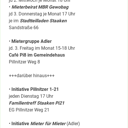
jd 2. Mittwoch je Monat 18 Uhr
•
Mieterbeirat MBR Gewobag
jd 3. Donnerstag je Monat 17 Uhr
je im
Stadtteilladen Staaken
Sandstraße 66
•
Mietergruppe Adler
jd. 3. Freitag im Monat 15-18 Uhr
Café Pi8 im Gemeindehaus
Pillnitzer Weg 8
+++darüber hinaus+++
•
Initiative Pillnítzer 1-21
jeden Dienstag 17 Uhr
Familientreff Staaken Pi21
EG Pillnitzer Weg 21
•
Initiative
Mieter für Mieter
(Adler)