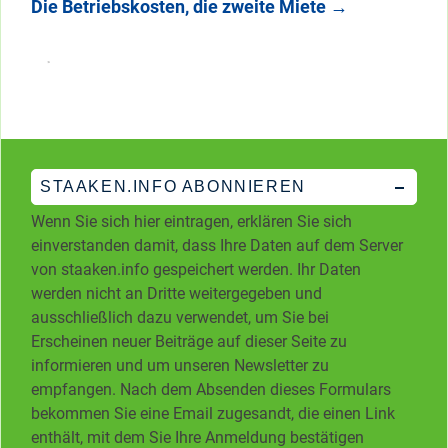
Die Betriebskosten, die zweite Miete
→
STAAKEN.INFO ABONNIEREN
Wenn Sie sich hier eintragen, erklären Sie sich
einverstanden damit, dass Ihre Daten auf dem Server
von staaken.info gespeichert werden. Ihr Daten
werden nicht an Dritte weitergegeben und
ausschließlich dazu verwendet, um Sie bei
Erscheinen neuer Beiträge auf dieser Seite zu
informieren und um unseren Newsletter zu
empfangen. Nach dem Absenden dieses Formulars
bekommen Sie eine Email zugesandt, die einen Link
enthält, mit dem Sie Ihre Anmeldung bestätigen