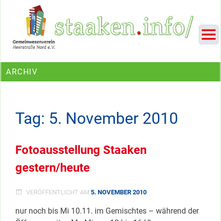
Skip
Ein Projekt des Gemeinwesenvereins Heerstraße Nord
to
content
ARCHIV
Tag:
5. November 2010
Fotoausstellung Staaken
gestern/heute
VERÖFFENTLICHT AM
5. NOVEMBER 2010
nur noch bis Mi 10.11. im Gemischtes – während der