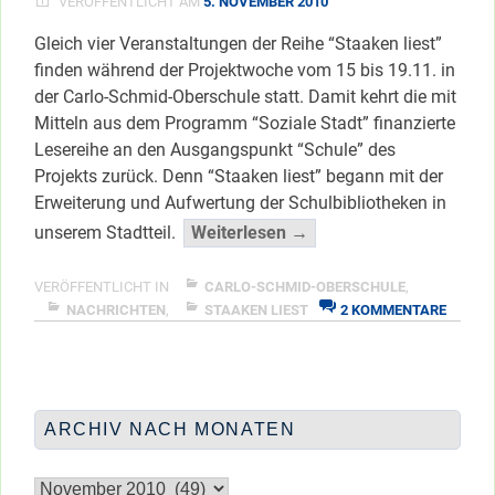
VERÖFFENTLICHT AM
5. NOVEMBER 2010
MENSCHEN
INVESTIEREN”
Gleich vier Veranstaltungen der Reihe “Staaken liest”
finden während der Projektwoche vom 15 bis 19.11. in
der Carlo-Schmid-Oberschule statt. Damit kehrt die mit
Mitteln aus dem Programm “Soziale Stadt” finanzierte
Lesereihe an den Ausgangspunkt “Schule” des
Projekts zurück. Denn “Staaken liest” begann mit der
Erweiterung und Aufwertung der Schulbibliotheken in
““Staaken
unserem Stadtteil.
Weiterlesen →
liest”
geht
VERÖFFENTLICHT IN
CARLO-SCHMID-OBERSCHULE
,
ZU
in
NACHRICHTEN
,
STAAKEN LIEST
2 KOMMENTARE
“STAA
die
LIEST”
Schule”
GEHT
</span
IN
DIE
ARCHIV NACH MONATEN
SCHUL
Archiv
nach