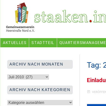
Skip
Ein Projekt des Gemeinwesenvereins Heerstraße Nord
to
content
AKTUELLES
STADTTEIL
QUARTIERSMANAGEM
Tag:
ARCHIV NACH MONATEN
Archiv
nach
Einlad
Monaten
ARCHIV NACH KATEGORIEN
VERÖFFE
Archiv
nach