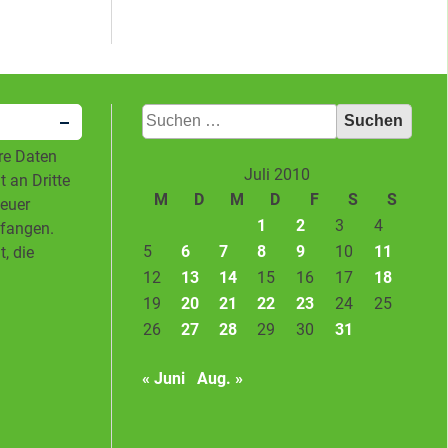
TREIFEN
Suchen
nach:
hre Daten
Juli 2010
 an Dritte
M
D
M
D
F
S
S
neuer
1
2
3
4
pfangen.
5
6
7
8
9
10
11
, die
12
13
14
15
16
17
18
19
20
21
22
23
24
25
26
27
28
29
30
31
« Juni
Aug. »