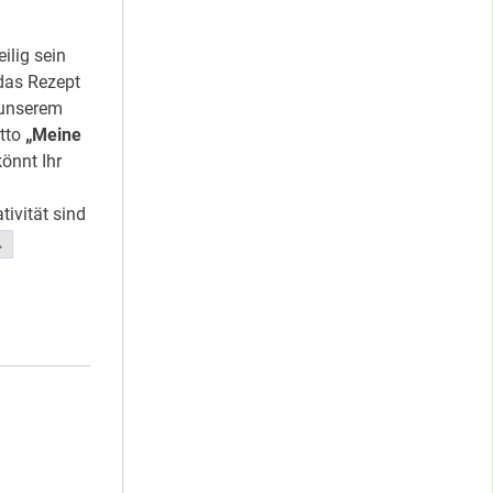
ilig sein
 das Rezept
 unserem
tto
„Meine
önnt Ihr
tivität sind
“Einladung
→
zum
Malwettbewerb”
</span