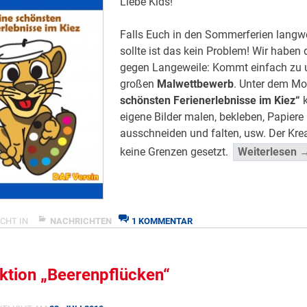
Liebe Kids!
Falls Euch in den Sommerferien langwe
sollte ist das kein Problem! Wir haben
gegen Langeweile: Kommt einfach zu
großen
Malwettbewerb
. Unter dem Mo
schönsten Ferienerlebnisse im Kiez“
k
eigene Bilder malen, bekleben, Papiere
ausschneiden und falten, usw. Der Krea
keine Grenzen gesetzt.
Weiterlesen 
ZU
CHT IN
NACHRICHTEN
1 KOMMENTAR
EINLADUNG
ZUM
MALWETTBEWERB
ktion „Beerenpflücken“