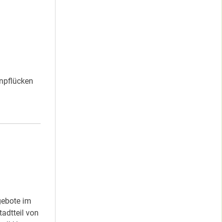
npflücken
N“
ebote im
adtteil von