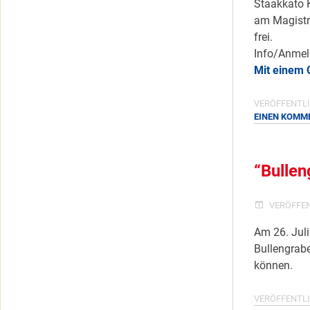
Staakkato K
am Magistra
frei.
Info/Anmel
Mit einem 
VERÖFFENTLI
EINEN KOMM
“Bullen
VERÖFFE
Am 26. Juli
Bullengrabe
können.
VERÖFFENTLI