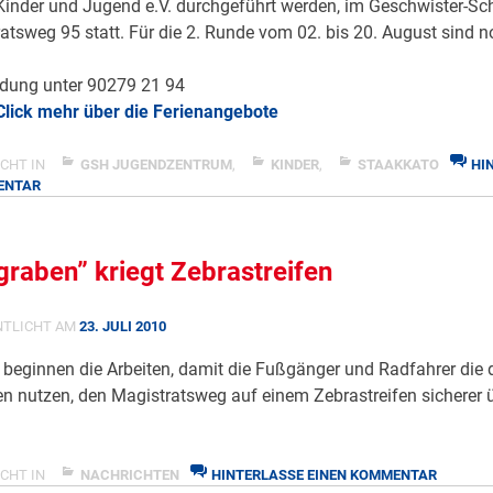
inder und Jugend e.V. durchgeführt werden, im Geschwister-Sc
tsweg 95 statt. Für die 2. Runde vom 02. bis 20. August sind n
dung unter 90279 21 94
Click mehr über die Ferienangebote
CHT IN
GSH JUGENDZENTRUM
,
KINDER
,
STAAKKATO
HI
ZU
ENTAR
LUFT
UND
SONNE
graben” kriegt Zebrastreifen
IST
NOCH
ZU
NTLICHT AM
23. JULI 2010
HABEN
 beginnen die Arbeiten, damit die Fußgänger und Radfahrer die 
n nutzen, den Magistratsweg auf einem Zebrastreifen sicherer 
ZU
CHT IN
NACHRICHTEN
HINTERLASSE EINEN KOMMENTAR
“BULLE