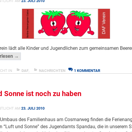
NTLICHT AM
23. JULI 2010
rein lädt alle Kinder und Jugendlichen zum gemeinsamen Beere
“Ferienaktion
rlesen →
„Beerenpflücken“”
</span
ZU
CHT IN
DAF
,
NACHRICHTEN
1 KOMMENTAR
FERIENAKTION
„BEERENPFLÜCKE
d Sonne ist noch zu haben
NTLICHT AM
23. JULI 2010
Umbaus des Familienhaus am Cosmarweg finden die Ferienang
 “Luft und Sonne” des Jugendamts Spandau, die in unserem St