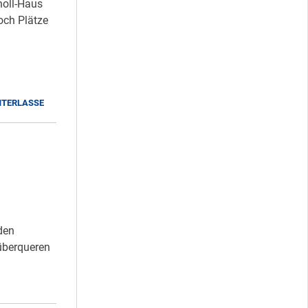
holl-Haus
och Plätze
NTERLASSE
den
überqueren
NGRABEN”