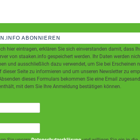
KRIEGT
ZEBRAS
N.INFO ABONNIEREN
ch hier eintragen, erklären Sie sich einverstanden damit, dass I
ver von staaken.info gespeichert werden. Ihr Daten werden nicht
en und ausschließlich dazu verwendet, um Sie bei Erscheinen 
f dieser Seite zu informieren und um unseren Newsletter zu em
bsenden dieses Formulars bekommen Sie eine Email zugesandt
enthält, mit dem Sie Ihre Anmeldung bestätigen können.
sen Sie unsere
Datenschutzerklärung
und willigen Sie ein in die