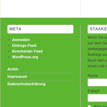
META
STAAKE
Wenn Sie si
Anmelden
auf dem Ser
Eintrags-Feed
weitergegeb
Kommentar-Feed
Beiträge au
WordPress.org
Nach dem A
einen Link 
Archiv
Name
Impressum
Datenschutzerklärung
E-Mail*
Bitte le