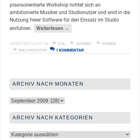
praxisorientierte Workshop richtet sich an
ambitionierte Musiker und Studionutzer und wird in die
Nutzung freier Software für den Einsatz im Studio
“Linux-
einführen.
Weiterlesen →
Audio”
</span
VERÖFFENTLICHT IN
CIA
,
JUGEND
,
KINDER
,
ZU
NACHRICHTEN
1 KOMMENTAR
LINUX-
AUDIO
ARCHIV NACH MONATEN
Archiv
nach
Monaten
ARCHIV NACH KATEGORIEN
Archiv
nach