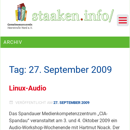
Skip
Ein Projekt des Gemeinwesenvereins Heerstraße Nord
to
content
ARCHIV
Tag:
27. September 2009
Linux-Audio
VERÖFFENTLICHT AM
27. SEPTEMBER 2009
Das Spandauer Medienkompetenzzentrum „CIA-
Spandau“ veranstaltet am 3. und 4. Oktober 2009 ein
Audio-Workshop-Wochenende mit Hartmut Noack. Der