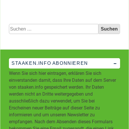
Kategorien
Suchen
nach:
STAAKEN.INFO ABONNIEREN
Wenn Sie sich hier eintragen, erklären Sie sich
einverstanden damit, dass Ihre Daten auf dem Server
von staaken.info gespeichert werden. Ihr Daten
werden nicht an Dritte weitergegeben und
ausschließlich dazu verwendet, um Sie bei
Erscheinen neuer Beiträge auf dieser Seite zu
informieren und um unseren Newsletter zu
empfangen. Nach dem Absenden dieses Formulars
bekommen Sie eine Email zugesandt, die einen Link