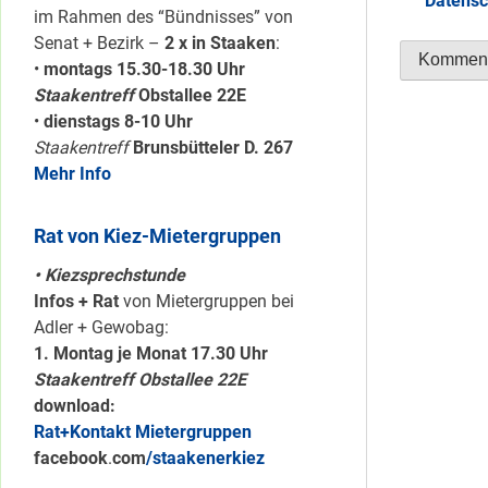
Datensc
im Rahmen des “Bündnisses” von
Senat + Bezirk –
2 x in Staaken
:
•
montags 15.30-18.30 Uhr
Staakentreff
Obstallee 22E
•
dienstags 8-10 Uhr
Staakentreff
Brunsbütteler D. 267
Mehr Info
Rat von Kiez-Mietergruppen
• Kiezsprechstunde
Infos + Rat
von Mietergruppen bei
Adler + Gewobag:
1. Montag je Monat 17.30 Uhr
Staakentreff Obstallee 22E
download:
Rat+Kontakt Mietergruppen
facebook
.
com
/staakenerkiez