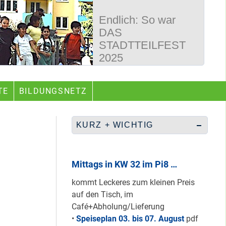
Endlich: So war
DAS
STADTTEILFEST
2025
50 Jahre
TE
BILDUNGSNETZ
Wegbereiter &
guter Begleiter …
KURZ + WICHTIG
Rüberretten was
geht & sich
Mittags in KW 32 im Pi8 …
ABSCHAFFEN!
kommt Leckeres zum kleinen Preis
auf den Tisch, im
Café+Abholung/Lieferung
Nur grüne & gelbe
•
Speiseplan 03. bis 07. August
pdf