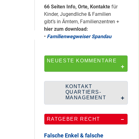
HipHop-Video: Das
66 Seiten Info, Orte, Kontakte
für
ist Mein Viertel!
Kinder, Jugendliche & Familien
gibt’s in Ämtern, Familienzentren +
hier zum download:
•
Familienwegweiser Spandau
Mit Mieter-Kohle
auf Senats-Kohle
errichtet
NEUESTE KOMMENTARE
Wie Staaken zu
KONTAKT
zwei Hahnebergen
QUARTIERS-
kam
MANAGEMENT
RATGEBER RECHT
100 Jahre
Heerstraße
Falsche Enkel & falsche