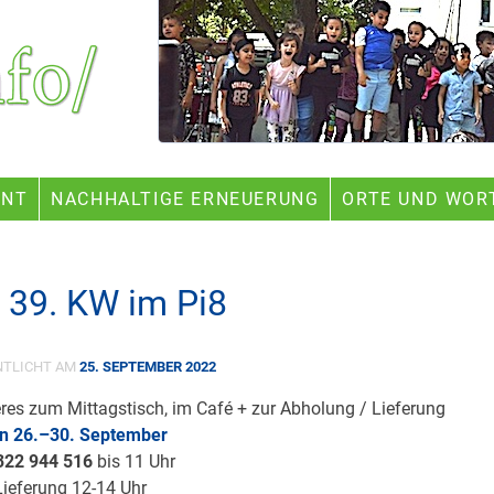
ENT
NACHHALTIGE ERNEUERUNG
ORTE UND WOR
r 39. KW im Pi8
NTLICHT AM
25. SEPTEMBER 2022
eres zum Mittagstisch, im Café + zur Abholung / Lieferung
an 26.–30. September
 322 944 516
bis 11 Uhr
ieferung 12-14 Uhr