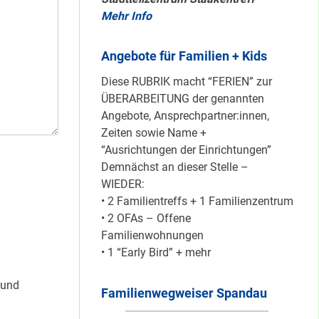
Mehr Info
Mit dem
Angebote für Familien + Kids
“Redemobil” im
Kiez unterwegs …
Diese RUBRIK macht “FERIEN” zur
ÜBERARBEITUNG der genannten
Angebote, Ansprechpartner:innen,
Zeiten sowie Name +
Lokale Register-
“Ausrichtungen der Einrichtungen”
Anlaufstelle in
Demnächst an dieser Stelle –
Staaken
WIEDER:
• 2 Familientreffs + 1 Familienzentrum
• 2 OFAs – Offene
Silber für
Familienwohnungen
Bildungsnetz
• 1 “Early Bird” + mehr
Heerstraße
 und
Familienwegweiser Spandau