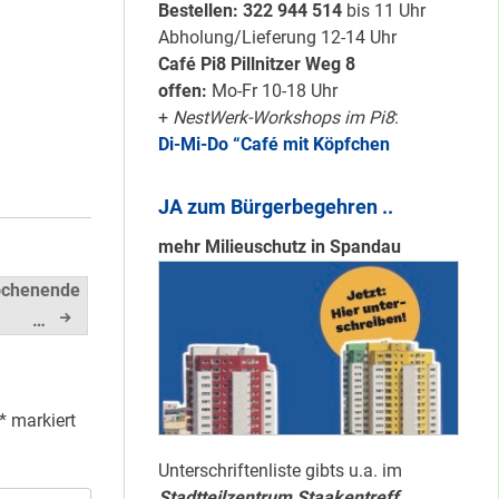
Karten für den
Bestellen: 322 94
4 514
bis 11 Uhr
neuen Quartiersrat
Abholung/Lieferung 12-14 Uhr
2023-25 …
Café Pi8 Pillnitzer Weg 8
offen:
Mo-Fr 10-18 Uhr
+
NestWerk-Workshops im Pi8
:
Ein echtes “PLUS”
Di-Mi-Do “Café mit Köpfchen
für Heerstraße
Nord …
JA zum Bürgerbegehren ..
mehr Milieuschutz in Spandau
Staaken: Immer
ochenende
schön sauber
…
halten!
Neuer Look für’s
*
markiert
#Nachbarschaftmachen
Unterschriftenliste gibts u.a. im
Stadtteilzentrum Staakentreff