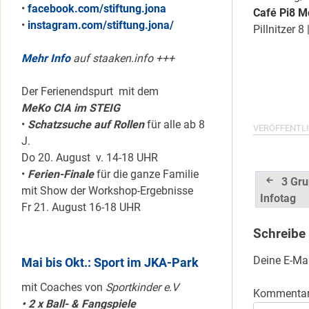
•
facebook.com/stiftung.jona
Café Pi8
Mo
•
instagram.com/stiftung.jona/
Pillnitzer 8
Mehr Info
auf staaken.info +++
Der Ferienendspurt mit dem
MeKo CIA im STEIG
•
Schatzsuche auf Rollen
für alle ab 8
VERÖFFENTLI
J.
Do 20. August v. 14-18 UHR
•
Ferien-Finale
für die ganze Familie
Beitrag
3 Gr
mit Show der Workshop-Ergebnisse
Infotag
Fr 21. August 16-18 UHR
Schreibe
Deine E-Mai
Mai bis Okt.: Sport im JKA-Park
mit Coaches von
Sportkinder e.V
Kommenta
• 2 x Ball- & Fangspiele