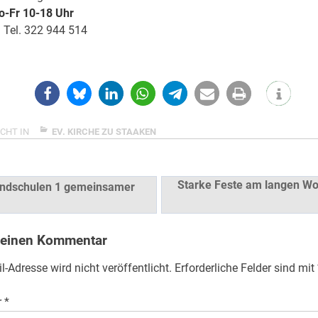
-Fr 10-18 Uhr
 | Tel. 322 944 514
CHT IN
EV. KIRCHE ZU STAAKEN
snavigation
Starke Feste am langen W
undschulen 1 gemeinsamer
 einen Kommentar
l-Adresse wird nicht veröffentlicht.
Erforderliche Felder sind mit
r
*