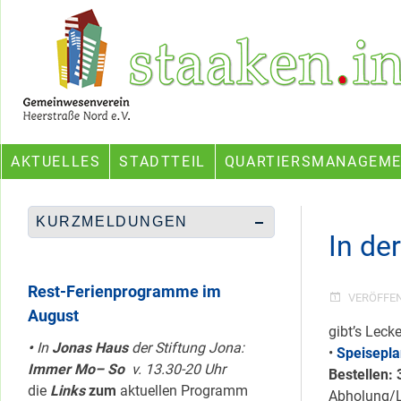
Skip
Ein Projekt des Gemeinwesenvereins Heerstraße Nord
to
content
AKTUELLES
STADTTEIL
QUARTIERSMANAGEM
KURZMELDUNGEN
In de
Rest-Ferienprogramme im
VERÖFFE
August
gibt’s Leck
•
In
Jonas Haus
der Stiftung Jona:
•
Speisepl
Immer Mo– So
v. 13.30-20 Uhr
Bestellen:
die
Links
zum
aktuellen Programm
Abholung/L