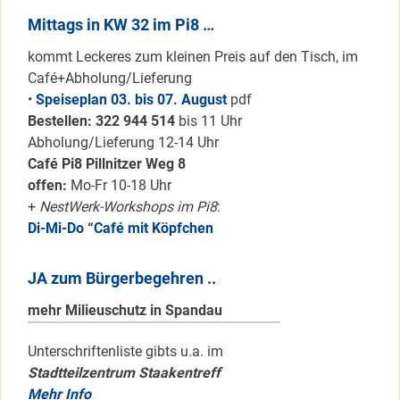
Mittags in KW 32 im Pi8 …
kommt Leckeres zum kleinen Preis auf den Tisch, im
Café+Abholung/Lieferung
•
Speiseplan 03. bis 07. August
pdf
Bestellen: 322 94
4 514
bis 11 Uhr
Abholung/Lieferung 12-14 Uhr
Café Pi8 Pillnitzer Weg 8
offen:
Mo-Fr 10-18 Uhr
+
NestWerk-Workshops im Pi8
:
Di-Mi-Do “Café mit Köpfchen
JA zum Bürgerbegehren ..
mehr Milieuschutz in Spandau
Unterschriftenliste gibts u.a. im
Stadtteilzentrum Staakentreff
Mehr Info