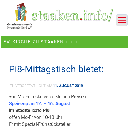
Skip
Ein Projekt des Gemeinwesenvereins Heerstraße Nord
to
content
EV. KIRCHE ZU STAAKEN + + +
Pi8-Mittagstisch bietet:
VERÖFFENTLICHT AM
11. AUGUST 2019
von Mo-Fr Leckeres zu kleinen Preisen
Speisenplan 12. – 16. August
im Stadtteilcafé Pi8
offen Mo-Fr von 10-18 Uhr
Fr mit Spezial-Frühstücksteller