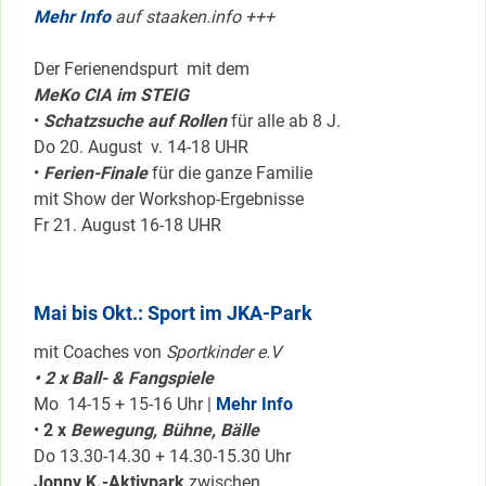
Mehr Info
auf staaken.info +++
Der Ferienendspurt mit dem
MeKo CIA im STEIG
•
Schatzsuche auf Rollen
für alle ab 8 J.
Do 20. August v. 14-18 UHR
•
Ferien-Finale
für die ganze Familie
mit Show der Workshop-Ergebnisse
Fr 21. August 16-18 UHR
Mai bis Okt.: Sport im JKA-Park
mit Coaches von
Sportkinder e.V
• 2 x Ball- & Fangspiele
Mo 14-15 + 15-16 Uhr |
Mehr Info
•
2 x
Bewegung, Bühne, Bälle
Do 13.30-14.30 + 14.30-15.30 Uhr
Jonny K.-Aktivpark
zwischen