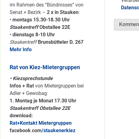
Verarbei
im Rahmen des “Bündnisses” von
Datensc
Senat + Bezirk –
2 x in Staaken
:
•
montags 15.30-18.30 Uhr
Staakentreff
Obstallee 22E
•
dienstags 8-10 Uhr
Staakentreff
Brunsbütteler D. 267
Mehr Info
Rat von Kiez-Mietergruppen
• Kiezsprechstunde
Infos + Rat
von Mietergruppen bei
Adler + Gewobag:
1. Montag je Monat 17.30 Uhr
Staakentreff Obstallee 22E
download:
Rat+Kontakt Mietergruppen
facebook
.
com
/staakenerkiez