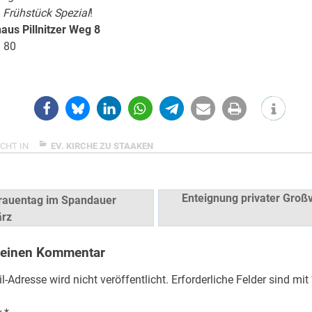
t
Frühstück Spezial
!
us Pillnitzer Weg 8
1 80
CHT IN
EV. KIRCHE ZU STAAKEN
snavigation
Enteignung privater Groß
Frauentag im Spandauer
rz
 einen Kommentar
l-Adresse wird nicht veröffentlicht.
Erforderliche Felder sind mit