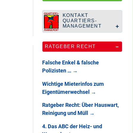
100 Jahre
Heerstraße
KONTAKT
QUARTIERS-
MANAGEMENT
Endlich: So war
RATGEBER RECHT
DAS
STADTTEILFEST
2025
Falsche Enkel & falsche
Polizisten …
→
Wichtige Mieterinfos zum
Eigentümerwechsel
→
Ratgeber Recht: Über Hauswart,
Reinigung und Müll
→
4. Das ABC der Heiz- und