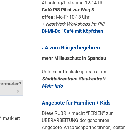
#Nachbarschaftmachen
Abholung/Lieferung 12-14 Uhr
Café Pi8 Pillnitzer Weg 8
offen:
Mo-Fr 10-18 Uhr
+
NestWerk-Workshops im Pi8
:
Di-Mi-Do “Café mit Köpfchen
Mit dem
“Redemobil” im
JA zum Bürgerbegehren ..
Kiez unterwegs …
mehr Milieuschutz in Spandau
Lokale Register-
Unterschriftenliste gibts u.a. im
Stadtteilzentrum Staakentreff
Anlaufstelle in
vermieter?
Mehr Info
Staaken
Angebote für Familien + Kids
Silber für
Diese RUBRIK macht “FERIEN” zur
Bildungsnetz
*
markiert
ÜBERARBEITUNG der genannten
Heerstraße
Angebote, Ansprechpartner:innen, Zeiten