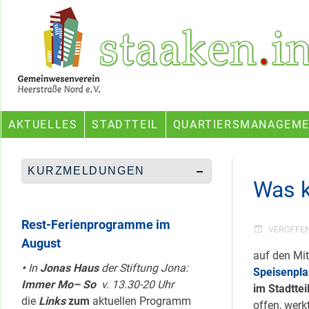
Skip
Ein Projekt des Gemeinwesenvereins Heerstraße Nord
to
content
AKTUELLES
STADTTEIL
QUARTIERSMANAGEM
KURZMELDUNGEN
Was 
Rest-Ferienprogramme im
VERÖFFE
August
auf den Mit
•
In
Jonas Haus
der Stiftung Jona:
Speisenpla
Immer Mo– So
v. 13.30-20 Uhr
im Stadttei
die
Links
zum
aktuellen Programm
offen, werk