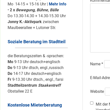
Kommenta
Mo 14-15 + 15-16 Uhr |
Mehr Info
•
2 x
Bewegung, Bühne, Bälle
Do 13.30-14.30 + 14.30-15.30 Uhr
Jonny K.-Aktivpark
zwischen
Maulbeerallee + Lutoner Str.
Soziale Beratung im Stadtteil
die Beratungszeiten & -sprachen:
Mo
9-13 Uhr deutsch+englisch
Name
*
Do
9-13 Uhr dtsch, engl.,russisch
Do
14-17 Uhr deutsch+englisch
E-Mail-Adr
Fr
9-13.30 Uhr dtsch., engl., farsi
Stadtteilzentrum
Staakentreff
Obstallee 22 E
Website
Mit der 
Kostenlose Mieterberatung