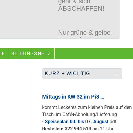
Nur grüne & gelbe
Karten für den
neuen Quartiersrat
2023-25 …
Ein echtes “PLUS”
TE
BILDUNGSNETZ
für Heerstraße
Nord …
KURZ + WICHTIG
Staaken: Immer
schön sauber
Mittags in KW 32 im Pi8 …
halten!
kommt Leckeres zum kleinen Preis auf den
Tisch, im Café+Abholung/Lieferung
•
Speiseplan 03. bis 07. August
pdf
Neuer Look für’s
Bestellen: 322 94
4 514
bis 11 Uhr