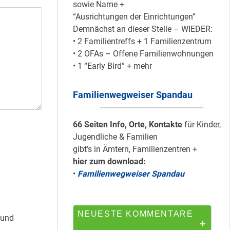
sowie Name +
“Ausrichtungen der Einrichtungen”
Demnächst an dieser Stelle – WIEDER:
HipHop-Video: Das
• 2 Familientreffs + 1 Familienzentrum
ist Mein Viertel!
• 2 OFAs – Offene Familienwohnungen
• 1 “Early Bird” + mehr
Familienwegweiser Spandau
Mit Mieter-Kohle
auf Senats-Kohle
errichtet
66 Seiten Info, Orte, Kontakte
für Kinder,
Jugendliche & Familien
gibt’s in Ämtern, Familienzentren +
hier zum download:
Wie Staaken zu
•
Familienwegweiser Spandau
zwei Hahnebergen
kam
NEUESTE KOMMENTARE
 und