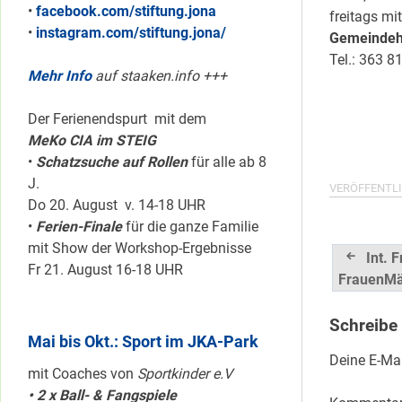
•
facebook.com/stiftung.jona
freitags mi
•
instagram.com/stiftung.jona/
Gemeindeha
Tel.: 363 8
Mehr Info
auf staaken.info +++
Der Ferienendspurt mit dem
MeKo CIA im STEIG
•
Schatzsuche auf Rollen
für alle ab 8
J.
VERÖFFENTLI
Do 20. August v. 14-18 UHR
•
Ferien-Finale
für die ganze Familie
mit Show der Workshop-Ergebnisse
Beitrag
Int. 
Fr 21. August 16-18 UHR
FrauenMä
Schreibe
Mai bis Okt.: Sport im JKA-Park
Deine E-Mai
mit Coaches von
Sportkinder e.V
• 2 x Ball- & Fangspiele