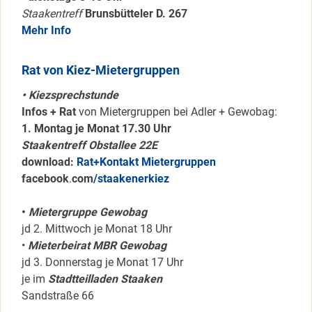
Staakentreff
Brunsbütteler D. 267
Mehr Info
Rat von Kiez-Mietergruppen
• Kiezsprechstunde
Infos + Rat
von Mietergruppen bei Adler + Gewobag:
1. Montag je Monat 17.30 Uhr
Staakentreff Obstallee 22E
download:
Rat+Kontakt Mietergruppen
facebook
.
com
/staakenerkiez
•
Mietergruppe Gewobag
jd 2. Mittwoch je Monat 18 Uhr
•
Mieterbeirat MBR Gewobag
jd 3. Donnerstag je Monat 17 Uhr
je im
Stadtteilladen Staaken
Sandstraße 66