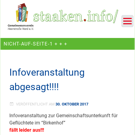
Skip
Ein Projekt des Gemeinwesenvereins Heerstraße Nord
to
content
NICHT-AUF-SEITE-1 + + +
Infoveranstaltung
abgesagt!!!!
VERÖFFENTLICHT AM
30. OKTOBER 2017
Infoveranstaltung zur Gemeinschaftsunterkunft für
Geflüchtete im “Birkenhof”
fällt leider aus!!!