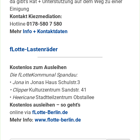
da gibt’s Rat + Unterstützung auf dem Weg zu einer
Einigung
Kontakt Kiezmediation:
Hotline
0178-580 7 580
Mehr
Info + Kontaktdaten
fLotte-Lastenräder
Kostenlos zum Ausleihen
Die fLotteKommunal Spandau:
•
Jona
in Jonas Haus Schulstr.3
• Clipper
Kulturzentrum Sandstr. 41
•
Heericane
Stadtteilzentrum Obstallee
Kostenlos ausleihen – so geht’s
online via
fLotte-Berlin.de
Mehr Info:
www.flotte-berlin.de