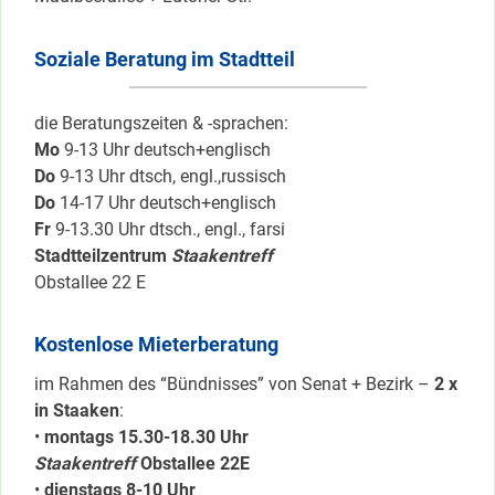
Soziale Beratung im Stadtteil
die Beratungszeiten & -sprachen:
Mo
9-13 Uhr deutsch+englisch
Do
9-13 Uhr dtsch, engl.,russisch
Do
14-17 Uhr deutsch+englisch
Fr
9-13.30 Uhr dtsch., engl., farsi
Stadtteilzentrum
Staakentreff
Obstallee 22 E
Kostenlose Mieterberatung
im Rahmen des “Bündnisses” von Senat + Bezirk –
2 x
in Staaken
:
•
montags 15.30-18.30 Uhr
Staakentreff
Obstallee 22E
•
dienstags 8-10 Uhr