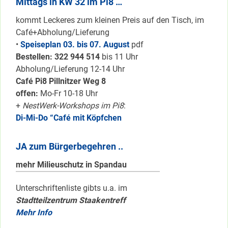
Mittags in KW 32 im Pi8 …
kommt Leckeres zum kleinen Preis auf den Tisch, im
Café+Abholung/Lieferung
•
Speiseplan 03. bis 07. August
pdf
Bestellen: 322 94
4 514
bis 11 Uhr
Abholung/Lieferung 12-14 Uhr
Café Pi8 Pillnitzer Weg 8
offen:
Mo-Fr 10-18 Uhr
+
NestWerk-Workshops im Pi8
:
Di-Mi-Do “Café mit Köpfchen
JA zum Bürgerbegehren ..
mehr Milieuschutz in Spandau
Unterschriftenliste gibts u.a. im
Stadtteilzentrum Staakentreff
Mehr Info