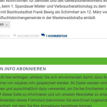
nen Wohnformen für Senioren und des Generationenwohnens wi
, beim 1. Spandauer Mieter- und Verbraucheraktionstag zu dem
it Bezirksstadtrat Frank Bewig als Schirmherr am 12. März vo
Zufluchtskirchengemeinde in der Westerwaldstraße einlädt.
“Spandauer
sen →
Aktionstag
Wohnen
ZU
CHT IN
NACHRICHTEN
1 KOMMENTAR
SPANDAUER
im
AKTIONSTAG
Alter”
WOHNEN
</span
IM
ALTER
N.INFO ABONNIEREN
ch hier eintragen, erklären Sie sich einverstanden damit, dass I
ver von staaken.info gespeichert werden. Ihr Daten werden nicht
en und ausschließlich dazu verwendet, um Sie bei Erscheinen 
f dieser Seite zu informieren und um unseren Newsletter zu em
bsenden dieses Formulars bekommen Sie eine Email zugesandt
enthält, mit dem Sie Ihre Anmeldung bestätigen können.