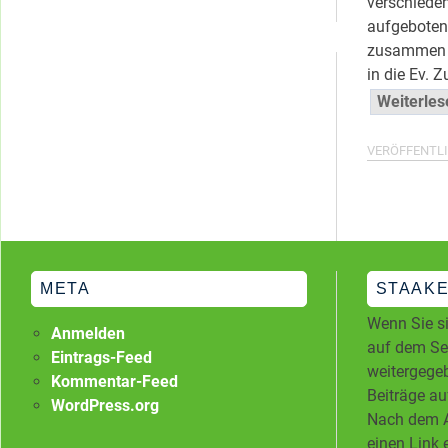
verschiede
Kategorien
aufgeboten
zusammen m
in die Ev. 
Weiterle
VERÖFFENTLI
META
STAAKE
Wenn Sie si
Anmelden
auf dem Ser
Eintrags-Feed
weitergegeb
Kommentar-Feed
Beiträge au
WordPress.org
Nach dem A
einen Link 