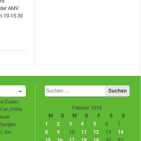
rd
 der AMV
n 10-15.30
Suchen
nach:
hre Daten
Februar 2016
 an Dritte
M
D
M
D
F
S
S
neuer
1
2
3
4
5
6
7
pfangen.
8
9
10
11
12
13
14
, die
15
16
17
18
19
20
21