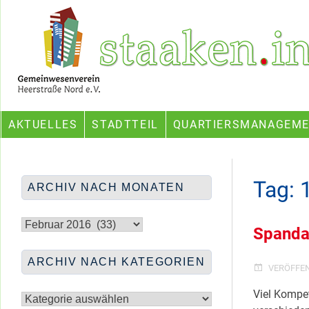
Skip
Ein Projekt des Gemeinwesenvereins Heerstraße Nord
to
content
AKTUELLES
STADTTEIL
QUARTIERSMANAGEM
Tag:
ARCHIV NACH MONATEN
Archiv
nach
Spanda
Monaten
ARCHIV NACH KATEGORIEN
VERÖFFE
Archiv
Viel Kompe
nach