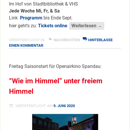
Im Hof von Stadtbibliothek & VHS
Jede Woche Mi, Fr, & Sa
Link
Programm
bis Ende Sept.
“OpenAirKin
hier geht’s zu:
Tickets online
Weiterlesen →
bis
Ende
VERÖFFENTLICHT IN
NACHRICHTEN
HINTERLASSE
ZU
EINEN KOMMENTAR
Sept.”
OPENAIRKINO
</span
BIS
ENDE
Freitag Saisonstart für Openairkino Spandau:
SEPT.
“Wie im Himmel” unter freiem
Himmel
VERÖFFENTLICHT AM
9. JUNI 2020