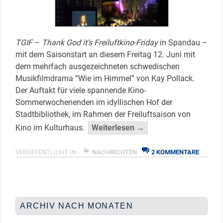
TGIF
–
Thank God it’s Freiluftkino-Friday
in Spandau –
mit dem Saisonstart an diesem Freitag 12. Juni mit
dem mehrfach ausgezeichneten schwedischen
Musikfilmdrama “Wie im Himmel” von Kay Pollack.
Der Auftakt für viele spannende Kino-
Sommerwochenenden im idyllischen Hof der
Stadtbibliothek, im Rahmen der Freiluftsaison von
““Wie
Kino im Kulturhaus.
Weiterlesen →
im
Himmel”
ZU
VERÖFFENTLICHT IN
NACHRICHTEN
2 KOMMENTARE
“WIE
unter
IM
freiem
HIMMEL
Himmel”
UNTER
</span
FREIEM
ARCHIV NACH MONATEN
HIMMEL
Archiv