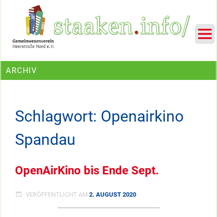
Skip
Ein Projekt des Gemeinwesenvereins Heerstraße Nord
to
content
ARCHIV
Schlagwort:
Openairkino
Spandau
OpenAirKino bis Ende Sept.
VERÖFFENTLICHT AM
2. AUGUST 2020