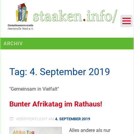
Skip
Ein Projekt des Gemeinwesenvereins Heerstraße Nord
to
content
ARCHIV
Tag:
4. September 2019
"Gemeinsam in Vielfalt"
Bunter Afrikatag im Rathaus!
VERÖFFENTLICHT AM
4. SEPTEMBER 2019
Alles andere als nur