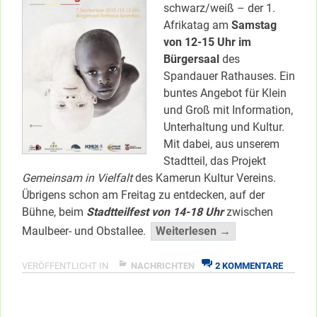
schwarz/weiß – der 1.
Afrikatag am
Samstag
von 12-15 Uhr im
Bürgersaal
des
Spandauer Rathauses. Ein
buntes Angebot für Klein
und Groß mit Information,
Unterhaltung und Kultur.
Mit dabei, aus unserem
Stadtteil, das Projekt
Gemeinsam in Vielfalt
des Kamerun Kultur Vereins.
Übrigens schon am Freitag zu entdecken, auf der
Bühne, beim
Stadtteilfest von 14-18 Uhr
zwischen
“Bunter
Maulbeer- und Obstallee.
Weiterlesen →
Afrikatag
im
ZU
VERÖFFENTLICHT IN
NACHRICHTEN
2 KOMMENTARE
BUNTER
Rathaus!”
AFRIKA
</span
IM