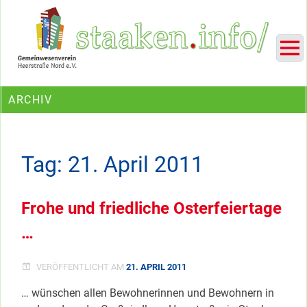
Skip
Ein Projekt des Gemeinwesenvereins Heerstraße Nord
to
content
ARCHIV
Tag:
21. April 2011
Frohe und friedliche Osterfeiertage
…
VERÖFFENTLICHT AM
21. APRIL 2011
… wünschen allen Bewohnerinnen und Bewohnern in