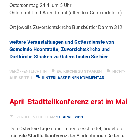
Ostersonntag 24.4. um 5 Uhr
Osternacht mit Abendmahl (aller drei Gemeindeteile)
Ort jeweils Zuversichtskirche Bunsbüttler Damm 312
weitere Veranstaltungen und Gottesdienste von
Gemeinde Heerstraße, Zuversichtskirche und
Dorfkirche Staaken zu Ostern finden Sie hier
VERÖFFENTLICHT IN
EV. KIRCHE ZU STAAKEN
,
NICHT-
ZU
AUF-SEITE-1
HINTERLASSE EINEN KOMMENTAR
BESONDERE
OSTERVERANSTA
DER
April-Stadtteilkonferenz erst im Mai
EV.
KIRCHE
ZU
VERÖFFENTLICHT AM
21. APRIL 2011
STAAKEN
Den Osterfeiertagen und -ferien geschuldet, findet die
nächste Stadtteilkonferenz der Einrichtungen, Akteure