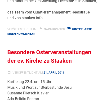
und rundum der Großsiedlung Heerstraße in Staaken,
das Team vom Quartiersmanagement Heerstraße
und von staaken.info
VERÖFFENTLICHT IN
NACHRICHTEN
HINTERLASSE
ZU
EINEN KOMMENTAR
FROHE
UND
FRIEDLICHE
Besondere Osterveranstaltungen
OSTERFEIERTAGE
…
der ev. Kirche zu Staaken
VERÖFFENTLICHT AM
21. APRIL 2011
Karfreitag 22.4. um 15 Uhr
Musik und Wort zur Sterbestunde Jesu
Susanne Plietsch Klavier
Ada Belidis Sopran