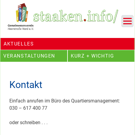
Skip
Ein Projekt des Gemeinwesenvereins Heerstraße Nord
to
content
AKTUELLES
VERANSTALTUNGEN
KURZ + WICHTIG
Kontakt
Einfach anrufen im Büro des Quartiersmanagement:
030 – 617 400 77
oder schreiben . . .