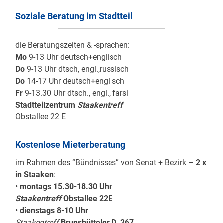
Soziale Beratung im Stadtteil
die Beratungszeiten & -sprachen:
Mo
9-13 Uhr deutsch+englisch
Do
9-13 Uhr dtsch, engl.,russisch
Do
14-17 Uhr deutsch+englisch
Fr
9-13.30 Uhr dtsch., engl., farsi
Stadtteilzentrum
Staakentreff
Obstallee 22 E
Kostenlose Mieterberatung
im Rahmen des “Bündnisses” von Senat + Bezirk –
2 x
in Staaken
:
•
montags 15.30-18.30 Uhr
Staakentreff
Obstallee 22E
•
dienstags 8-10 Uhr
Staakentreff
Brunsbütteler D. 267