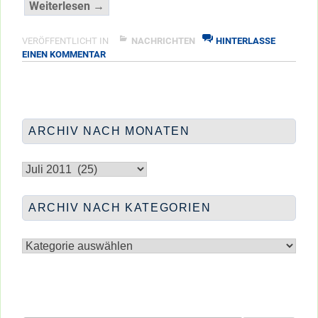
“Denk
Weiterlesen →
an
deine
VERÖFFENTLICHT IN
NACHRICHTEN
HINTERLASSE
ZU
EINEN KOMMENTAR
Zukunft”
DENK
</span
AN
DEINE
ZUKUNFT
ARCHIV NACH MONATEN
Archiv
nach
Monaten
ARCHIV NACH KATEGORIEN
Archiv
nach
Kategorien