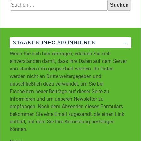
Suchen
nach:
STAAKEN.INFO ABONNIEREN
Wenn Sie sich hier eintragen, erklären Sie sich
einverstanden damit, dass Ihre Daten auf dem Server
von staaken.info gespeichert werden. Ihr Daten
werden nicht an Dritte weitergegeben und
ausschließlich dazu verwendet, um Sie bei
Erscheinen neuer Beiträge auf dieser Seite zu
informieren und um unseren Newsletter zu
empfangen. Nach dem Absenden dieses Formulars
bekommen Sie eine Email zugesandt, die einen Link
enthält, mit dem Sie Ihre Anmeldung bestätigen
können.