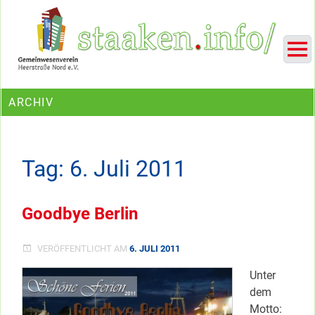
Skip
Ein Projekt des Gemeinwesenvereins Heerstraße Nord
to
content
ARCHIV
Tag:
6. Juli 2011
Goodbye Berlin
VERÖFFENTLICHT AM
6. JULI 2011
Unter
dem
Motto: