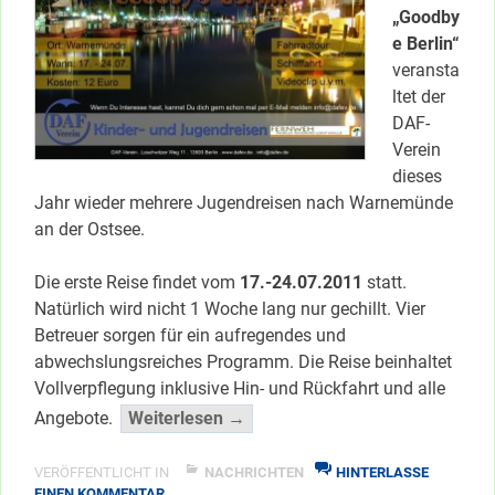
„Goodby
e Berlin“
veransta
ltet der
DAF-
Verein
dieses
Jahr wieder mehrere Jugendreisen nach Warnemünde
an der Ostsee.
Die erste Reise findet vom
17.-24.07.2011
statt.
Natürlich wird nicht 1 Woche lang nur gechillt. Vier
Betreuer sorgen für ein aufregendes und
abwechslungsreiches Programm. Die Reise beinhaltet
Vollverpflegung inklusive Hin- und Rückfahrt und alle
“Goodbye
Angebote.
Weiterlesen →
Berlin”
</span
VERÖFFENTLICHT IN
NACHRICHTEN
HINTERLASSE
ZU
EINEN KOMMENTAR