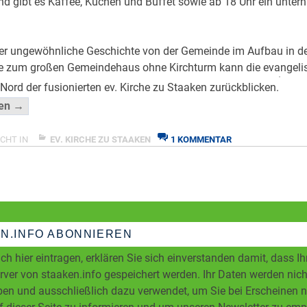
d gibt es Kaffee, Kuchen und Buffet sowie ab 18 Uhr ein unter
her ungewöhnliche Geschichte von der Gemeinde im Aufbau in d
e zum großen Gemeindehaus ohne Kirchturm kann die evangelis
Nord der fusionierten ev. Kirche zu Staaken zurückblicken.
“Gemeindehaus
sen →
am
Pillnitzer
ZU
CHT IN
EV. KIRCHE ZU STAAKEN
1 KOMMENTAR
GEMEINDEHAUS
wird
AM
40”
PILLNITZER
</span
WIRD
40
N.INFO ABONNIEREN
ch hier eintragen, erklären Sie sich einverstanden damit, dass I
ver von staaken.info gespeichert werden. Ihr Daten werden nicht
en und ausschließlich dazu verwendet, um Sie bei Erscheinen 