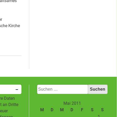
haltsames
er
che Kirche
Suchen
nach:
hre Daten
Mai 2011
 an Dritte
M
D
M
D
F
S
S
neuer
1