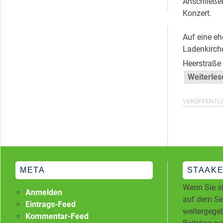
Anschließen
Kategorien
Konzert.
Auf eine e
Ladenkirch
Heerstraße 
Weiterle
VERÖFFENTLI
META
STAAKE
Wenn Sie si
Anmelden
auf dem Ser
Eintrags-Feed
weitergegeb
Kommentar-Feed