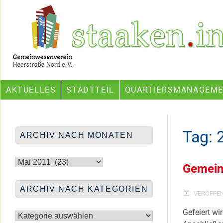
Skip
Ein Projekt des Gemeinwesenvereins Heerstraße Nord
to
content
AKTUELLES
STADTTEIL
QUARTIERSMANAGEM
Tag:
ARCHIV NACH MONATEN
Archiv
nach
Gemeind
Monaten
ARCHIV NACH KATEGORIEN
VERÖFFE
Archiv
Gefeiert wi
nach